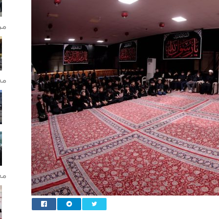
مر
مج
مح