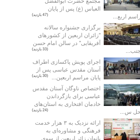
مجتمع حضرت ابوالفضل
العباس (ع) پس از پایان
اسم اربع...
(47 بازدید)
برگزاری جشنواره سالانه
"زائران اربعین از کشورهای
آفریقایی" در سالن امام حسن
تب...
(33 بازدید)
اجرای پویش پاکسازی اطراف
آستان مقدس عباسی پس از
پایان مراسم اربعین...
(30 بازدید)
اختصاص ناوگان آستان مقدس
عباسی برای بازگرداندن
خادمان افتخاری به استان‌های
ل س...
(24 بازدید)
ارائه نزدیک به ۳ هزار خدمت
فرهنگی و مشاوره‌ای به
بانوان زائر اربعین از سوی