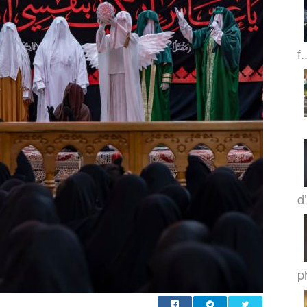
f.
d
p