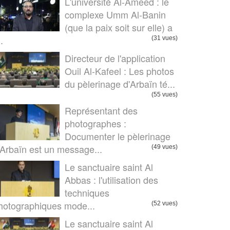
L'université Al-Ameed : le
complexe Umm Al-Banin
(que la paix soit sur elle) a
..
(31 vues)
Directeur de l'application
Ouil Al-Kafeel : Les photos
du pèlerinage d'Arbaïn té...
(55 vues)
Représentant des
photographes :
Documenter le pèlerinage
’Arbaïn est un message...
(49 vues)
Le sanctuaire saint Al
Abbas : l'utilisation des
techniques
hotographiques mode...
(52 vues)
Le sanctuaire saint Al