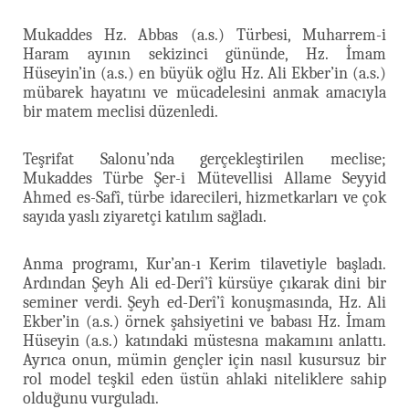
Mukaddes Hz. Abbas (a.s.) Türbesi, Muharrem-i
Haram ayının sekizinci gününde, Hz. İmam
Hüseyin’in (a.s.) en büyük oğlu Hz. Ali Ekber’in (a.s.)
mübarek hayatını ve mücadelesini anmak amacıyla
bir matem meclisi düzenledi.
Teşrifat Salonu’nda gerçekleştirilen meclise;
Mukaddes Türbe Şer-i Mütevellisi Allame Seyyid
Ahmed es-Safî, türbe idarecileri, hizmetkarları ve çok
sayıda yaslı ziyaretçi katılım sağladı.
Anma programı, Kur’an-ı Kerim tilavetiyle başladı.
Ardından Şeyh Ali ed-Derî’î kürsüye çıkarak dini bir
seminer verdi. Şeyh ed-Derî’î konuşmasında, Hz. Ali
Ekber’in (a.s.) örnek şahsiyetini ve babası Hz. İmam
Hüseyin (a.s.) katındaki müstesna makamını anlattı.
Ayrıca onun, mümin gençler için nasıl kusursuz bir
rol model teşkil eden üstün ahlaki niteliklere sahip
olduğunu vurguladı.