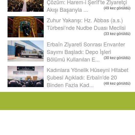
Çözüm: Harem-i Şerîf’te Ziyaretçi
Akışı Başarıyla ...
(49 kez görüldü)
Zuhur Yakarışı: Hz. Abbas (a.s.)
Türbesi’nde Nudbe Duası Meclisi
(33 kez görüldü)
Erbaîn Ziyareti Sonrası Envanter
Sayımı Başladı: Depo İşleri
Bölümü Kullanılan E...
(30 kez görüldü)
Kadınlara Yönelik Hüseyni Hitabet
Şubesi Açıkladı: Erbaîn'de 20
Binden Fazla Kad...
(48 kez görüldü)