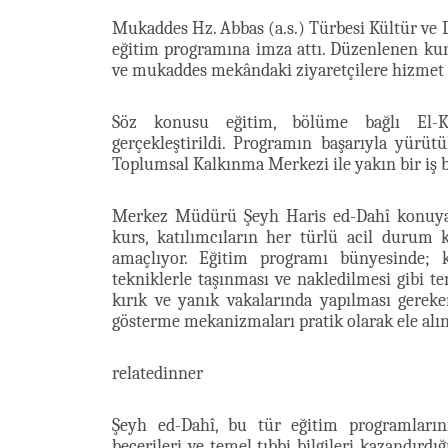
Mukaddes Hz. Abbas (a.s.) Türbesi Kültür ve 
eğitim programına imza attı. Düzenlenen ku
ve mukaddes mekândaki ziyaretçilere hizmet 
Söz konusu eğitim, bölüme bağlı El-
gerçekleştirildi. Programın başarıyla yürütü
Toplumsal Kalkınma Merkezi ile yakın bir iş bi
Merkez Müdürü Şeyh Haris ed-Dahî konuya il
kurs, katılımcıların her türlü acil durum 
amaçlıyor. Eğitim programı bünyesinde; k
tekniklerle taşınması ve nakledilmesi gibi t
kırık ve yanık vakalarında yapılması gereke
gösterme mekanizmaları pratik olarak ele alın
relatedinner
Şeyh ed-Dahî, bu tür eğitim programlarını
becerileri ve temel tıbbi bilgileri kazandırdığ