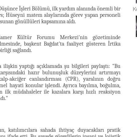
K
Düşünce İşleri Bölümü, ilk yardım alanında önemli bir
rs; Hüseyni matem alaylarında görev yapan personeli
sunan gönüllüleri kapsamına aldı.
Kamer Kültür Forumu Merkezi'nin gözetiminde
lmesinde, başkent Bağdat'ta faaliyet gösteren İrtika
rliği sağlandı.
işkin yaptığı açıklamada şu bilgileri paylaştı: "Bu
karşısındaki hazır bulunuşluk düzeylerini artırmayı
alp-akciğer canlandırması (CPR), yaralının doğru
emel hayati konular işlendi. Ayrıca bayılma, boğulma,
n ilk müdahaleler ile kazalara karşı hızlı reaksiyon
dı."
n, katılımcılara sahada ihtiyaç duyacakları pratik
ını ifade etti. Bu sayede görevlilerin insani ve lojistik