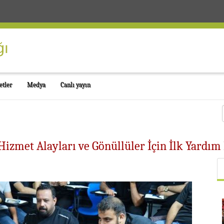
etler
Medya
Canlı yayın
Hizmet Alayları ve Gönüllüler İçin İlk Yardım