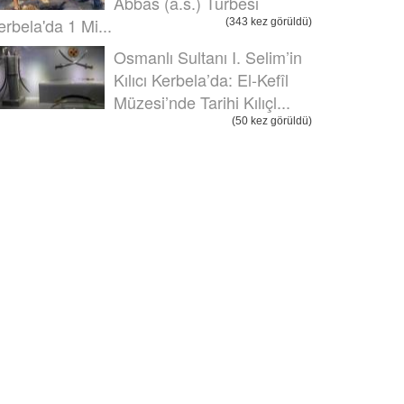
Abbas (a.s.) Türbesi
erbela'da 1 Mi...
(343 kez görüldü)
Osmanlı Sultanı I. Selim’in
Kılıcı Kerbela’da: El-Kefîl
Müzesi’nde Tarihi Kılıçl...
(50 kez görüldü)