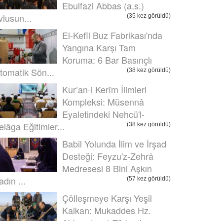
Ebulfazl Abbas (a.s.)
vlusun...
(35 kez görüldü)
El-Kefîl Buz Fabrikası'nda
Yangına Karşı Tam
Koruma: 6 Bar Basınçlı
tomatik Sön...
(38 kez görüldü)
Kur’an-i Kerîm İlimleri
Kompleksi: Müsennâ
Eyaletindeki Nehcü'l-
elâga Eğitimler...
(38 kez görüldü)
Babil Yolunda İlim ve İrşad
Desteği: Feyzu'z-Zehrâ
Medresesi 8 Bini Aşkın
adın ...
(57 kez görüldü)
Çölleşmeye Karşı Yeşil
Kalkan: Mukaddes Hz.