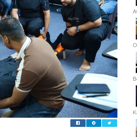
A
O
B
K