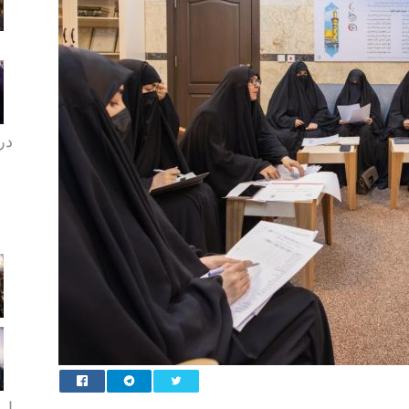
در 
ارب