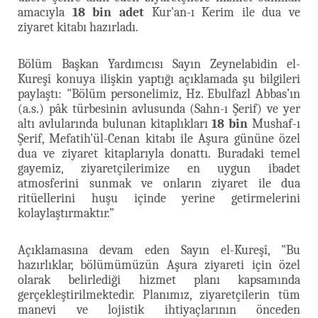
amacıyla
18 bin adet
Kur'an-ı Kerim ile dua ve
ziyaret kitabı hazırladı.
Bölüm Başkan Yardımcısı Sayın Zeynelabidin el-
Kureşî konuya ilişkin yaptığı açıklamada şu bilgileri
paylaştı: "Bölüm personelimiz, Hz. Ebulfazl Abbas’ın
(a.s.) pâk türbesinin avlusunda (Sahn-ı Şerif) ve yer
altı avlularında bulunan kitaplıkları
18 bin
Mushaf-ı
Şerif, Mefatih'ül-Cenan kitabı ile Aşura gününe özel
dua ve ziyaret kitaplarıyla donattı. Buradaki temel
gayemiz, ziyaretçilerimize en uygun ibadet
atmosferini sunmak ve onların ziyaret ile dua
ritüellerini huşu içinde yerine getirmelerini
kolaylaştırmaktır."
Açıklamasına devam eden Sayın el-Kureşî, "Bu
hazırlıklar, bölümümüzün Aşura ziyareti için özel
olarak belirlediği hizmet planı kapsamında
gerçekleştirilmektedir. Planımız, ziyaretçilerin tüm
manevi ve lojistik ihtiyaçlarının önceden