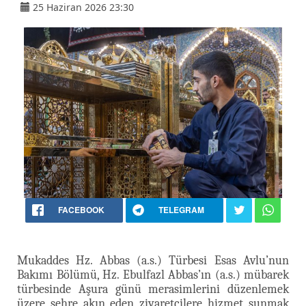
25 Haziran 2026 23:30
FACEBOOK
TELEGRAM
Mukaddes Hz. Abbas (a.s.) Türbesi Esas Avlu’nun
Bakımı Bölümü, Hz. Ebulfazl Abbas’ın (a.s.) mübarek
türbesinde Aşura günü merasimlerini düzenlemek
üzere şehre akın eden ziyaretçilere hizmet sunmak