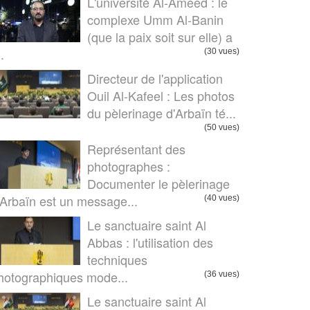
L'université Al-Ameed : le
complexe Umm Al-Banin
(que la paix soit sur elle) a
..
(30 vues)
Directeur de l'application
Ouil Al-Kafeel : Les photos
du pèlerinage d'Arbaïn té...
(50 vues)
Représentant des
photographes :
Documenter le pèlerinage
’Arbaïn est un message...
(40 vues)
Le sanctuaire saint Al
Abbas : l'utilisation des
techniques
hotographiques mode...
(36 vues)
Le sanctuaire saint Al