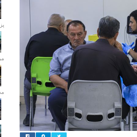
پز
مر
مج