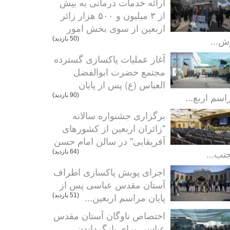
ارائه خدمات درمانی به بیش
از ۳ میلیون و ۵۰۰ هزار زائر
اربعین از سوی بخش امور
ش...
(50 بازدید)
آغاز عملیات پاکسازی گسترده
مجتمع حضرت ابوالفضل
العباس (ع) پس از پایان
اسم اربع...
(90 بازدید)
برگزاری جشنواره سالانه
"زائران اربعین از کشورهای
آفریقایی" در سالن امام حسن
تب...
(64 بازدید)
اجرای پویش پاکسازی اطراف
آستان مقدس عباسی پس از
پایان مراسم اربعین...
(51 بازدید)
اختصاص ناوگان آستان مقدس
عباسی برای بازگرداندن