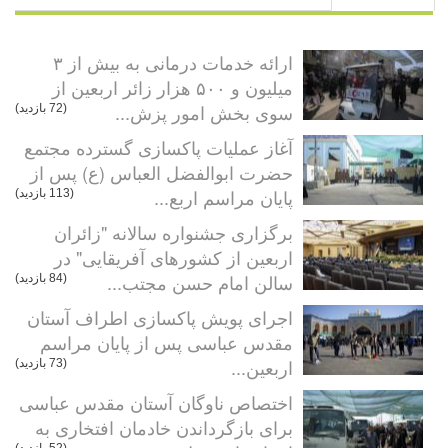
ارائه خدمات درمانی به بیش از ۳
میلیون و ۵۰۰ هزار زائر اربعین از
سوی بخش امور پزش...
(72 بازدید)
آغاز عملیات پاکسازی گسترده مجتمع
حضرت ابوالفضل العباس (ع) پس از
پایان مراسم اربع...
(113 بازدید)
برگزاری جشنواره سالانه "زائران
اربعین از کشورهای آفریقایی" در
سالن امام حسن مجتب...
(84 بازدید)
اجرای پویش پاکسازی اطراف آستان
مقدس عباسی پس از پایان مراسم
اربعین...
(73 بازدید)
اختصاص ناوگان آستان مقدس عباسی
برای بازگرداندن خادمان افتخاری به
(52 بازدید)