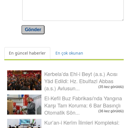
Gönder
En güncel haberler
En çok okunan
Kerbela’da Ehl-i Beyt (a.s.) Acısı
Yâd Edildi: Hz. Ebulfazl Abbas
(a.s.) Avlusun...
(35 kez görüldü)
El-Kefîl Buz Fabrikası'nda Yangına
Karşı Tam Koruma: 6 Bar Basınçlı
Otomatik Sön...
(36 kez görüldü)
Kur’an-i Kerîm İlimleri Kompleksi: