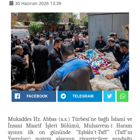
30 Haziran 2026 13:39
FACEBOOK
TELEGRAM
Mukaddes Hz. Abbas (a.s.) Türbesi'ne bağlı İslami ve
İnsani Maarif İşleri Bölümü, Muharrem-i Haram
ayının ilk on gününde "Eşbâlu't-Taff" (Taff'ın
Yavruları) matem alayının ziyaretçilere sunduğu