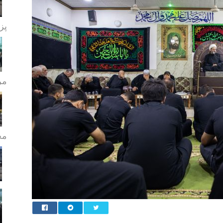
پز
مر
مج