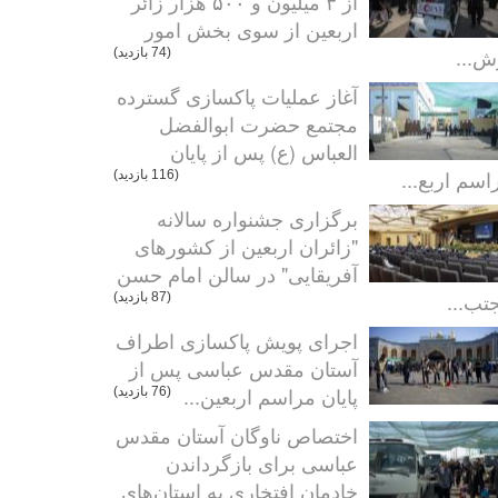
از ۳ میلیون و ۵۰۰ هزار زائر
اربعین از سوی بخش امور
ش...
(74 بازدید)
آغاز عملیات پاکسازی گسترده
مجتمع حضرت ابوالفضل
العباس (ع) پس از پایان
اسم اربع...
(116 بازدید)
برگزاری جشنواره سالانه
"زائران اربعین از کشورهای
آفریقایی" در سالن امام حسن
تب...
(87 بازدید)
اجرای پویش پاکسازی اطراف
آستان مقدس عباسی پس از
پایان مراسم اربعین...
(76 بازدید)
اختصاص ناوگان آستان مقدس
عباسی برای بازگرداندن
خادمان افتخاری به استان‌های