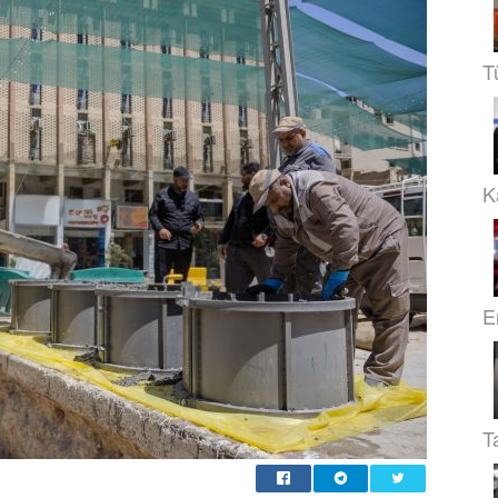
T
Ka
E
T