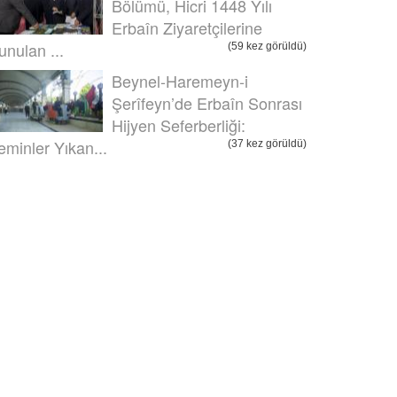
Bölümü, Hicri 1448 Yılı
Erbaîn Ziyaretçilerine
unulan ...
(59 kez görüldü)
Beynel-Haremeyn-i
Şerîfeyn’de Erbaîn Sonrası
Hijyen Seferberliği:
eminler Yıkan...
(37 kez görüldü)