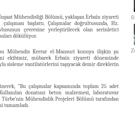
S
İnşaat Mühendisliği Bölümü, yaklaşan Erbaîn ziyareti
 çalışması başlattı. Çalışmalar doğrultusunda, Hz.
lusunun çevresine yerleştirilecek olan serinletici
onları dökülüyor.
Z
usu Mühendis Kerrar el-Mansuri konuya ilişkin şu
rimi ekibimiz, mübarek Erbaîn ziyareti döneminde
la sisleme vantilatörlerini taşıyacak demir direklerin
ğinerek, "Bu çalışmalar kapsamında toplam 25 adet
Kullanılan donatısız beton malzemesi, laboratuvar
s Türbe'nin Mühendislik Projeleri Bölümü tarafından
ini tamamladı.