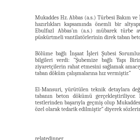
Mukaddes Hz. Abbas (a.s.) Türbesi Bakım ve 
hazırlıkları kapsamında önemli bir altyapı
Ebulfazl Abbas’ın (a.s.) mübarek türbe av
püskürtmeli vantilatörlerinin direk taban bet
Bölüme bağlı İnşaat İşleri Şubesi Soruml
bilgileri verdi: "Şubemize bağlı Yapı Bi
ziyaretçilerin rahat etmesini sağlamak amacıy
taban döküm çalışmalarına hız vermiştir.”
El-Mansuri, yürütülen teknik detaylara de
tabanın beton dökümü gerçekleştiriliyor. 
testlerinden başarıyla geçmiş olup Mukadde
özel olarak tedarik edilmiştir" diyerek sözler
relatedinner