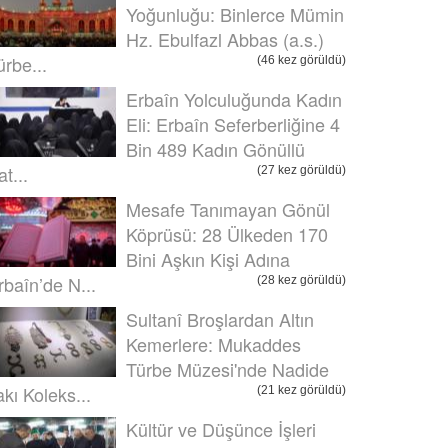
Yoğunluğu: Binlerce Mümin
Hz. Ebulfazl Abbas (a.s.)
ürbe...
(46 kez görüldü)
Erbaîn Yolculuğunda Kadın
Eli: Erbaîn Seferberliğine 4
Bin 489 Kadın Gönüllü
t...
(27 kez görüldü)
Mesafe Tanımayan Gönül
Köprüsü: 28 Ülkeden 170
Bini Aşkın Kişi Adına
rbaîn’de N...
(28 kez görüldü)
Sultanî Broşlardan Altın
Kemerlere: Mukaddes
Türbe Müzesi'nde Nadide
akı Koleks...
(21 kez görüldü)
Kültür ve Düşünce İşleri