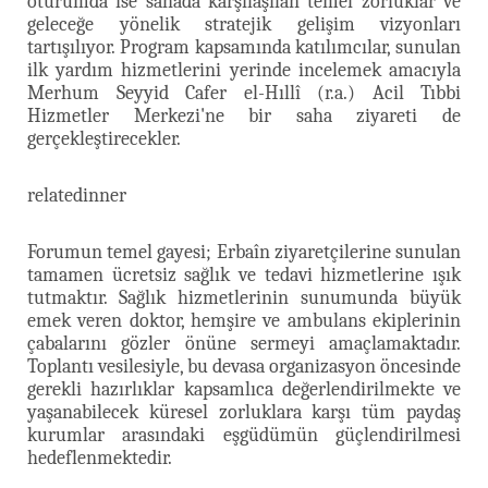
oturumda ise sahada karşılaşılan temel zorluklar ve
geleceğe yönelik stratejik gelişim vizyonları
tartışılıyor. Program kapsamında katılımcılar, sunulan
ilk yardım hizmetlerini yerinde incelemek amacıyla
Merhum Seyyid Cafer el-Hıllî (r.a.) Acil Tıbbi
Hizmetler Merkezi'ne bir saha ziyareti de
gerçekleştirecekler.
relatedinner
Forumun temel gayesi; Erbaîn ziyaretçilerine sunulan
tamamen ücretsiz sağlık ve tedavi hizmetlerine ışık
tutmaktır. Sağlık hizmetlerinin sunumunda büyük
emek veren doktor, hemşire ve ambulans ekiplerinin
çabalarını gözler önüne sermeyi amaçlamaktadır.
Toplantı vesilesiyle, bu devasa organizasyon öncesinde
gerekli hazırlıklar kapsamlıca değerlendirilmekte ve
yaşanabilecek küresel zorluklara karşı tüm paydaş
kurumlar arasındaki eşgüdümün güçlendirilmesi
hedeflenmektedir.