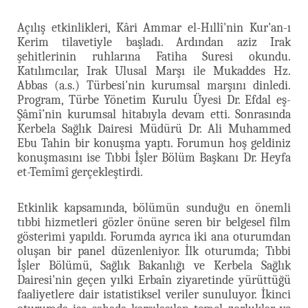
Açılış etkinlikleri, Kâri Ammar el-Hıllî'nin Kur'an-ı
Kerim tilavetiyle başladı. Ardından aziz Irak
şehitlerinin ruhlarına Fatiha Suresi okundu.
Katılımcılar, Irak Ulusal Marşı ile Mukaddes Hz.
Abbas (a.s.) Türbesi'nin kurumsal marşını dinledi.
Program, Türbe Yönetim Kurulu Üyesi Dr. Efdal eş-
Şâmî’nin kurumsal hitabıyla devam etti. Sonrasında
Kerbela Sağlık Dairesi Müdürü Dr. Ali Muhammed
Ebu Tahin bir konuşma yaptı. Forumun hoş geldiniz
konuşmasını ise Tıbbi İşler Bölüm Başkanı Dr. Heyfa
et-Temîmî gerçekleştirdi.
Etkinlik kapsamında, bölümün sunduğu en önemli
tıbbi hizmetleri gözler önüne seren bir belgesel film
gösterimi yapıldı. Forumda ayrıca iki ana oturumdan
oluşan bir panel düzenleniyor. İlk oturumda; Tıbbi
İşler Bölümü, Sağlık Bakanlığı ve Kerbela Sağlık
Dairesi'nin geçen yılki Erbaîn ziyaretinde yürüttüğü
faaliyetlere dair istatistiksel veriler sunuluyor. İkinci