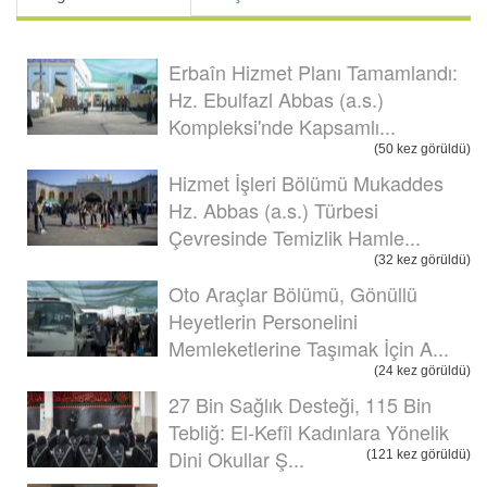
Erbaîn Hizmet Planı Tamamlandı:
Hz. Ebulfazl Abbas (a.s.)
Kompleksi'nde Kapsamlı...
(50 kez görüldü)
Hizmet İşleri Bölümü Mukaddes
Hz. Abbas (a.s.) Türbesi
Çevresinde Temizlik Hamle...
(32 kez görüldü)
Oto Araçlar Bölümü, Gönüllü
Heyetlerin Personelini
Memleketlerine Taşımak İçin A...
(24 kez görüldü)
27 Bin Sağlık Desteği, 115 Bin
Tebliğ: El-Kefîl Kadınlara Yönelik
Dini Okullar Ş...
(121 kez görüldü)