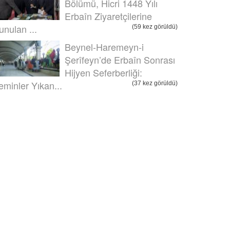
Bölümü, Hicri 1448 Yılı
Erbaîn Ziyaretçilerine
unulan ...
(59 kez görüldü)
Beynel-Haremeyn-i
Şerîfeyn’de Erbaîn Sonrası
Hijyen Seferberliği:
eminler Yıkan...
(37 kez görüldü)