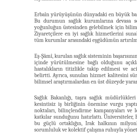
Erbaîn yürüyüşünün dünyadaki en büyük barışç
Bu durumun sağlık kurumlarına devasa sor
yoğunluğun üstesinden gelebilmek için bilims
Ziyaretçilere en iyi sağlık hizmetlerini su
tüm kurumlar arasındaki eşgüdümün artırılmas
Eş-Şâmî, kurulan sağlık sisteminin başarısının
içinde yürütülmesine bağlı olduğunu açıkla
hastalıkların titizlikle takip edilmesi ve 
belirtti. Ayrıca, sunulan hizmet kalitesini s
bilimsel araştırmalardan en üst düzeyde yararla
Sağlık Bakanlığı, taşra sağlık müdürlükle
kesintisiz iş birliğinin önemine vurgu yaptı
noktaları, bilinçlendirme kampanyaları ve l
katkılar sunduğunu hatırlattı. Üniversiteler,
bu güçlü ortaklığın, Irak halkının milyon
sorumluluk ve kolektif çalışma ruhuyla yönete