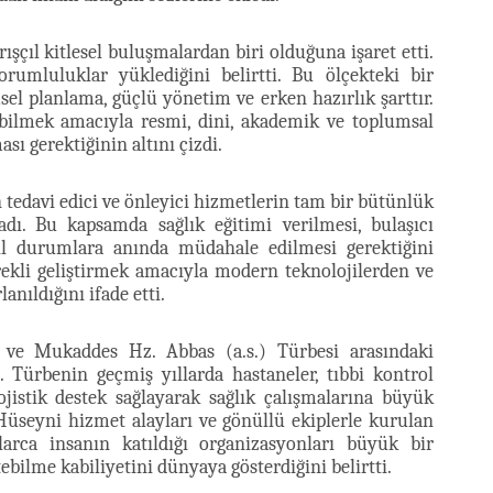
ıl kitlesel buluşmalardan biri olduğuna işaret etti.
umluluklar yüklediğini belirtti. Bu ölçekteki bir
el planlama, güçlü yönetim ve erken hazırlık şarttır.
nabilmek amacıyla resmi, dini, akademik ve toplumsal
ı gerektiğinin altını çizdi.
 tedavi edici ve önleyici hizmetlerin tam bir bütünlük
dı. Bu kapsamda sağlık eğitimi verilmesi, bulaşıcı
acil durumlara anında müdahale edilmesi gerektiğini
ürekli geliştirmek amacıyla modern teknolojilerden ve
nıldığını ifade etti.
ri ve Mukaddes Hz. Abbas (a.s.) Türbesi arasındaki
. Türbenin geçmiş yıllarda hastaneler, tıbbi kontrol
ojistik destek sağlayarak sağlık çalışmalarına büyük
 Hüseyni hizmet alayları ve gönüllü ekiplerle kurulan
larca insanın katıldığı organizasyonları büyük bir
bilme kabiliyetini dünyaya gösterdiğini belirtti.