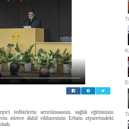
T
Ka
E
ici tedbirlerin artırılmasının, sağlık eğitiminin
T
erin sürece dahil edilmesinin Erbaîn ziyaretindeki
uladı.