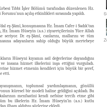
ürbesi Tıbbi İşler Bölümü tarafından düzenlenen Hz.
S
 Forumu'nun açılış etkinlikleri sırasında yapıldı.
dal eş-Şâmî, konuşmasına Hz. İmam Cafer-i Sadık’tan
dua, Hz. İmam Hüseyin (a.s.) ziyaretçilerinin Yüce Allah
seriyor. Dr. eş-Şâmî, canlarını, mallarını ve tüm
Z
lmasına adayanların sahip olduğu büyük mertebeye
ıkların Hüseyni kıyamın asil değerlerine dayandığını
 ve insana hizmet ilkelerini inşa ettiğini vurguladı.
lerine hizmet etmenin kendileri için büyük bir şeref,
 etti.
yanışmanın, toplumsal yardımlaşmanın, gönüllü
onun küresel bir modeli haline geldiğini açıkladı. Bu
kalarının menfaatini kendi nefsine tercih etme gibi
tüm bu ilkelerin Hz. İmam Hüseyin’in (a.s.) kutlu
n ilham aldığını sözlerine ekledi.