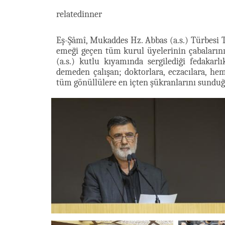
relatedinner
Eş-Şâmî, Mukaddes Hz. Abbas (a.s.) Türbesi
emeği geçen tüm kurul üyelerinin çabalarını 
(a.s.) kutlu kıyamında sergilediği fedakar
demeden çalışan; doktorlara, eczacılara, hemş
tüm gönüllülere en içten şükranlarını sunduğu