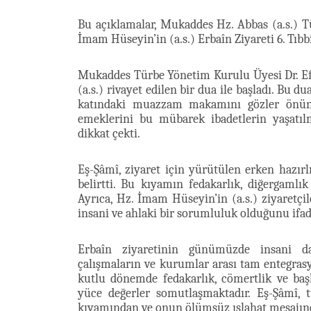
Bu açıklamalar, Mukaddes Hz. Abbas (a.s.) T
İmam Hüseyin’in (a.s.) Erbaîn Ziyareti 6. Tıbbi
Mukaddes Türbe Yönetim Kurulu Üyesi Dr. Ef
(a.s.) rivayet edilen bir dua ile başladı. Bu 
katındaki muazzam makamını gözler önüne 
emeklerini bu mübarek ibadetlerin yaşatı
dikkat çekti.
Eş-Şâmî, ziyaret için yürütülen erken hazırl
belirtti. Bu kıyamın fedakarlık, diğergamlık
Ayrıca, Hz. İmam Hüseyin’in (a.s.) ziyaretçi
insani ve ahlaki bir sorumluluk olduğunu ifade
Erbaîn ziyaretinin günümüzde insani da
çalışmaların ve kurumlar arası tam entegrasy
kutlu dönemde fedakarlık, cömertlik ve baş
yüce değerler somutlaşmaktadır. Eş-Şâmî, 
kıyamından ve onun ölümsüz ıslahat mesajında