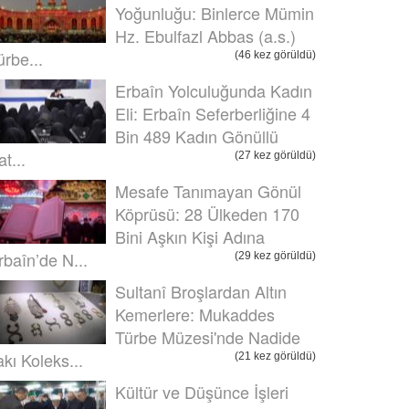
Yoğunluğu: Binlerce Mümin
Hz. Ebulfazl Abbas (a.s.)
ürbe...
(46 kez görüldü)
Erbaîn Yolculuğunda Kadın
Eli: Erbaîn Seferberliğine 4
Bin 489 Kadın Gönüllü
t...
(27 kez görüldü)
Mesafe Tanımayan Gönül
Köprüsü: 28 Ülkeden 170
Bini Aşkın Kişi Adına
rbaîn’de N...
(29 kez görüldü)
Sultanî Broşlardan Altın
Kemerlere: Mukaddes
Türbe Müzesi'nde Nadide
akı Koleks...
(21 kez görüldü)
Kültür ve Düşünce İşleri