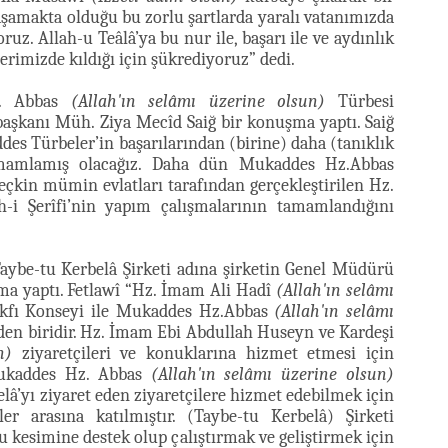
amakta olduğu bu zorlu şartlarda yaralı vatanımızda
z. Allah-u Teâlâ’ya bu nur ile, başarı ile ve aydınlık
rimizde kıldığı için şükrediyoruz” dedi.
z. Abbas
(Allah'ın selâmı üzerine olsun)
Türbesi
aşkanı Müh. Ziya Mecîd Saiğ bir konuşma yaptı. Saiğ
ddes Türbeler’in başarılarından (birine) daha (tanıklık
tamamlamış olacağız. Daha dün Mukaddes Hz.Abbas
eçkin mümin evlatları tarafından gerçekleştirilen Hz.
-i Şerîfi’nin yapım çalışmalarının tamamlandığını
Taybe-tu Kerbelâ Şirketi adına şirketin Genel Müdürü
a yaptı. Fetlawî “Hz. İmam Ali Hadî
(Allah'ın selâmı
kfı Konseyi ile Mukaddes Hz.Abbas
(Allah'ın selâmı
den biridir. Hz. İmam Ebi Abdullah Huseyn ve Kardeşi
n)
ziyaretçileri ve konuklarına hizmet etmesi için
 Mukaddes Hz. Abbas
(Allah'ın selâmı üzerine olsun)
â’yı ziyaret eden ziyaretçilere hizmet edebilmek için
r arasına katılmıştır. (Taybe-tu Kerbelâ) Şirketi
 kesimine destek olup çalıştırmak ve geliştirmek için