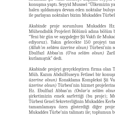
konuşma yaptı. Seyyid Musawî “Ülkemizin yaş
halen ışıldamaya devam eden noktalar buluyoru
ile parlayan noktaları bizim Mukaddes Türbele
Akabinde proje sorumlusu Mukaddes H
Mühendislik Projeleri Bölümü adına bölüm b
“Yeni bir gün ve saygıdeğer Şii Vakfı ile Muka
ediyoruz). Yakın gelecekte 150 projeyi 
(Allah'ın selâmı üzerine olsun)
Türbesi’nin s
Ebulfazl Abbas’ın
(O'na selâm olsun)
Zarîh
kutlamıştık” dedi.
Akabinde projeyi gerçekleştiren firma olan 
Müh. Kazım AbdulHuseyn Fetlawî bir konuşm
üzerine olsun)
Konaklama Kompleksi Şii Va
üzerine olsun)
Türbesi’nin hizmet projelerin
Hz. Ebulfazl Abbas’ın
(Onlar’a selâm olsu
şirketimizin emek sarfettiği (bu proje);
Türbesi Genel Sekreterliğinin Mukaddes Kerbel
tamamlamaya özen gösterdiği diğer projele
Mukaddes Türbe’nin talimatı ile; toplumun bu