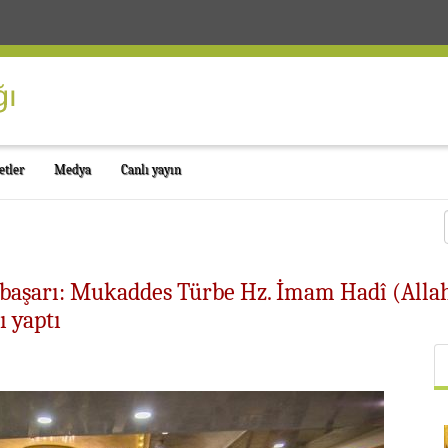
etler
Medya
Canlı yayın
aşarı: Mukaddes Türbe Hz. İmam Hadî (Allah'
 yaptı