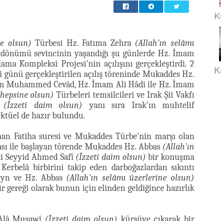
K
ne olsun)
Türbesi Hz. Fatıma Zehra
(Allah'ın selâmı
dönümü sevincinin yaşandığı şu günlerde Hz. İmam
ma Kompleksi Projesi’nin açılışını gerçekleştirdi. 2
K
 günü gerçekleştirilen açılış töreninde Mukaddes Hz.
am Muhammed Cevâd, Hz. İmam Ali Hâdi ile Hz. İmam
 hepsine olsun)
Türbeleri temsilcileri ve Irak Şii Vakfı
n
(İzzeti daim olsun)
yanı sıra Irak’ın muhtelif
ektüel de hazır bulundu.
kunan Fatiha suresi ve Mukaddes Türbe’nin marşı olan
sı ile başlayan törende Mukaddes Hz. Abbas
(Allah'ın
si Seyyid Ahmed Safî
(İzzeti daim olsun)
bir konuşma
Kerbelâ birbirini takip eden darboğazlardan sıkıntı
eyn ve Hz. Abbas
(Allah'ın selâmı üzerlerine olsun)
bir gereği olarak bunun için elinden geldiğince hazırlık
d Alâ Musawî
(İzzeti daim olsun)
kürsüye çıkarak bir