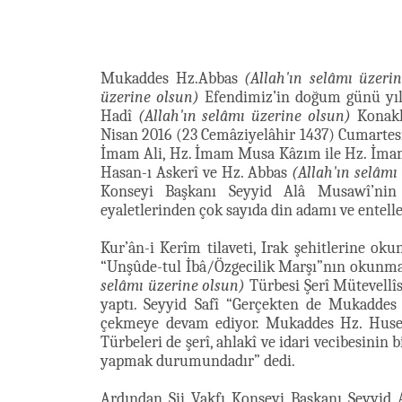
Mukaddes Hz.Abbas
(Allah'ın selâmı üzeri
üzerine olsun)
Efendimiz’in doğum günü yıl
Hadî
(Allah'ın selâmı üzerine olsun)
Konakla
Nisan 2016 (23 Cemâziyelâhir 1437) Cumartesi
İmam Ali, Hz. İmam Musa Kâzım ile Hz. İm
Hasan-ı Askerî ve Hz. Abbas
(Allah'ın selâmı
Konseyi Başkanı Seyyid Alâ Musawî’ni
eyaletlerinden çok sayıda din adamı ve entell
Kur’ân-i Kerîm tilaveti, Irak şehitlerine o
“Unşûde-tul İbâ/Özgecilik Marşı”nın okunma
selâmı üzerine olsun)
Türbesi Şerî Mütevellî
yaptı. Seyyid Safî “Gerçekten de Mukaddes 
çekmeye devam ediyor. Mukaddes Hz. Hus
Türbeleri de şerî, ahlakî ve idari vecibesinin 
yapmak durumundadır” dedi.
Ardından Şii Vakfı Konseyi Başkanı Seyyi