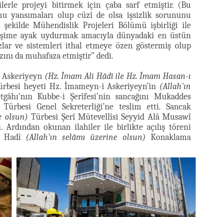
ilerle projeyi bitirmek için çaba sarf etmiştir. (Bu
umu yansımaları olup cüzî de olsa işsizlik sorununu
 şekilde Mühendislik Projeleri Bölümü işbirliği ile
elişime ayak uydurmak amacıyla dünyadaki en üstün
zlar ve sistemleri ithal etmeye özen göstermiş olup
zını da muhafaza etmiştir” dedi.
 Askeriyeyn
(Hz. İmam Ali Hâdî ile Hz. İmam Hasan-ı
rbesi heyeti Hz. İmameyn-i Askeriyeyn’in
(Allah'ın
âhı’nın Kubbe-i Şerîfesi’nin sancağını Mukaddes
Türbesi Genel Sekreterliği’ne teslim etti. Sancak
e olsun)
Türbesi Şerî Mütevellîsi Seyyid Alâ Musawî
. Ardından okunan ilahiler ile birlikte açılış töreni
li Hadî
(Allah'ın selâmı üzerine olsun)
Konaklama
.