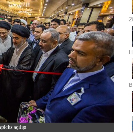
Z
H
B
leks açılışı