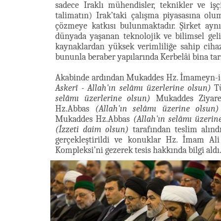
sadece Iraklı mühendisler, teknikler ve işç
talimatın) Irak’taki çalışma piyasasına ol
çözmeye katkısı bulunmaktadır. Şirket aynı
dünyada yaşanan teknolojik ve bilimsel g
kaynaklardan yüksek verimliliğe sahip ciha
bununla beraber yapılarında Kerbelâi bina tar
Akabinde ardından Mukaddes Hz. İmameyn-i
Askerî - Allah'ın selâmı üzerlerine olsun)
Tü
selâmı üzerlerine olsun)
Mukaddes Ziyaretg
Hz.Abbas
(Allah'ın selâmı üzerine olsun)
Mukaddes Hz.Abbas
(Allah'ın selâmı üzerin
(İzzeti daim olsun)
tarafından teslim alındı
gerçekleştirildi ve konuklar Hz. İmam A
Kompleksi’ni gezerek tesis hakkında bilgi aldı