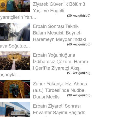
Ziyaret: Güvenlik Bölümü
Yaşlı ve Engelli
iyaretçilerin Yan...
(39 kez görüldü)
Erbaîn Sonrası Teknik
Bakım Mesaisi: Beynel-
Haremeyn Meydanı’ndaki
ava Soğutuc...
(40 kez görüldü)
Erbaîn Yoğunluğuna
İzdihamsız Çözüm: Harem-
i Şerîf’te Ziyaretçi Akışı
aşarıyla ...
(51 kez görüldü)
Zuhur Yakarışı: Hz. Abbas
(a.s.) Türbesi’nde Nudbe
Duası Meclisi
(38 kez görüldü)
Erbaîn Ziyareti Sonrası
Envanter Sayımı Başladı: