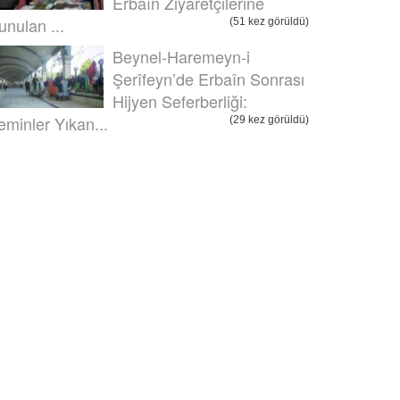
Erbaîn Ziyaretçilerine
unulan ...
(51 kez görüldü)
Beynel-Haremeyn-i
Şerîfeyn’de Erbaîn Sonrası
Hijyen Seferberliği:
eminler Yıkan...
(29 kez görüldü)