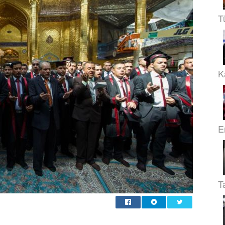
T
Ka
E
T