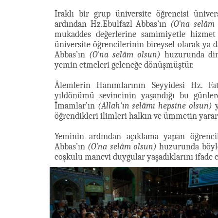
Iraklı bir grup üniversite öğrencisi ünive
ardından Hz.Ebulfazl Abbas’ın
(O'na selâm 
mukaddes değerlerine samimiyetle hizmet e
üniversite öğrencilerinin bireysel olarak ya
Abbas’ın
(O'na selâm olsun)
huzurunda dinl
yemin etmeleri geleneğe dönüşmüştür.
Âlemlerin Hanımlarının Seyyidesi Hz. F
yıldönümü sevincinin yaşandığı bu günle
İmamlar’ın
(Allah'ın selâmı hepsine olsun)
y
öğrendikleri ilimleri halkın ve ümmetin yararı
Yeminin ardından açıklama yapan öğrenci
Abbas’ın
(O'na selâm olsun)
huzurunda böyle
coşkulu manevi duygular yaşadıklarını ifade e