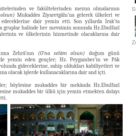
S
rsitelerinden ve fakültelerinden mezun olmalarının
olsun)
Mukaddes Ziyaretgâhı’na gelerek ülkeleri ve
deceklerine dair yemin etti. Son yıllarda Irak’ta
 da gruplar halinde her mevsimin sonunda Hz.Ebulfazl
erinin ve ülkelerinin hizmetinde olacaklarına dair
Z
atıma Zehrâ’nın
(O'na selâm olsun)
doğum günü
rde yemin eden gençler; Hz. Peygamber’in ve Pâk
olunda gideceklerine, sahip oldukları kabiliyetleri ve
na olacak işlerde kullanacaklarına dair and içti.
ler; böylesine mukaddes bir mekânda Hz.Ebulfazl
sine mukaddes bir ülkü için yemin etmekten dolayı
tti.