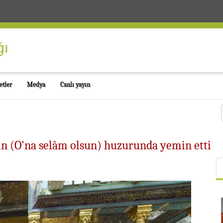
etler
Medya
Canlı yayın
’ın (O'na selâm olsun) huzurunda yemin etti