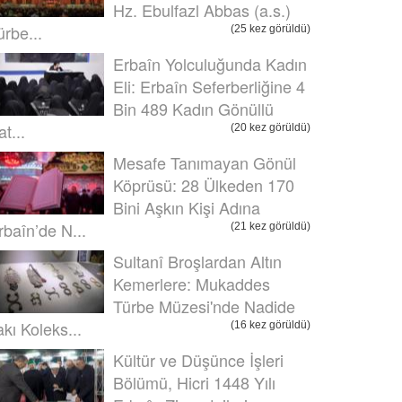
Hz. Ebulfazl Abbas (a.s.)
ürbe...
(25 kez görüldü)
Erbaîn Yolculuğunda Kadın
Eli: Erbaîn Seferberliğine 4
Bin 489 Kadın Gönüllü
t...
(20 kez görüldü)
Mesafe Tanımayan Gönül
Köprüsü: 28 Ülkeden 170
Bini Aşkın Kişi Adına
rbaîn’de N...
(21 kez görüldü)
Sultanî Broşlardan Altın
Kemerlere: Mukaddes
Türbe Müzesi'nde Nadide
akı Koleks...
(16 kez görüldü)
Kültür ve Düşünce İşleri
Bölümü, Hicri 1448 Yılı