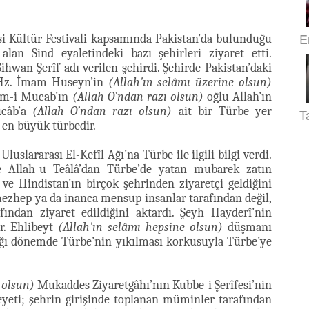
E
si Kültür Festivali kapsamında Pakistan’da bulunduğu
alan Sind eyaletindeki bazı şehirleri ziyaret etti.
hwan Şerîf adı verilen şehirdi. Şehirde Pakistan’daki
 Hz. İmam Huseyn’in
(Allah'ın selâmı üzerine olsun)
him-i Mucab’ın
(Allah O’ndan razı olsun)
oğlu Allah’ın
ucâb’a
(Allah O’ndan razı olsun)
ait bir Türbe yer
T
 en büyük türbedir.
uslararası El-Kefîl Ağı’na Türbe ile ilgili bilgi verdi.
ve Allah-u Teâlâ’dan Türbe’de yatan mubarek zatın
ve Hindistan’ın birçok şehrinden ziyaretçi geldiğini
mezhep ya da inanca mensup insanlar tarafından değil,
fından ziyaret edildiğini aktardı. Şeyh Hayderî’nin
r. Ehlibeyt
(Allah'ın selâmı hepsine olsun)
düşmanı
dığı dönemde Türbe’nin yıkılması korkusuyla Türbe’ye
 olsun)
Mukaddes Ziyaretgâhı’nın Kubbe-i Şerîfesi’nin
yeti; şehrin girişinde toplanan müminler tarafından