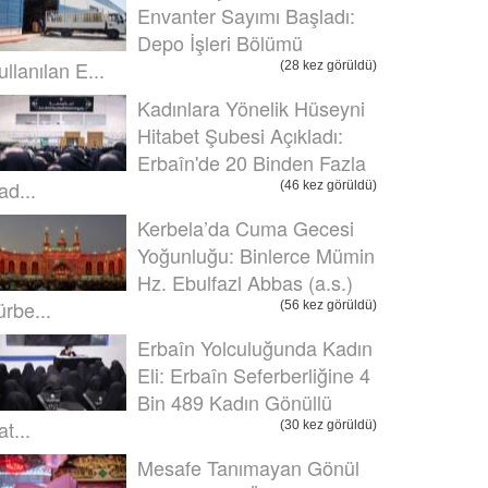
Envanter Sayımı Başladı:
Depo İşleri Bölümü
ullanılan E...
(28 kez görüldü)
Kadınlara Yönelik Hüseyni
Hitabet Şubesi Açıkladı:
Erbaîn'de 20 Binden Fazla
ad...
(46 kez görüldü)
Kerbela’da Cuma Gecesi
Yoğunluğu: Binlerce Mümin
Hz. Ebulfazl Abbas (a.s.)
ürbe...
(56 kez görüldü)
Erbaîn Yolculuğunda Kadın
Eli: Erbaîn Seferberliğine 4
Bin 489 Kadın Gönüllü
t...
(30 kez görüldü)
Mesafe Tanımayan Gönül