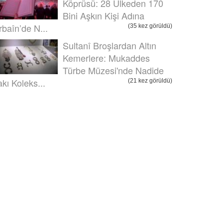
Köprüsü: 28 Ülkeden 170
Bini Aşkın Kişi Adına
rbaîn’de N...
(35 kez görüldü)
Sultanî Broşlardan Altın
Kemerlere: Mukaddes
Türbe Müzesi'nde Nadide
akı Koleks...
(21 kez görüldü)