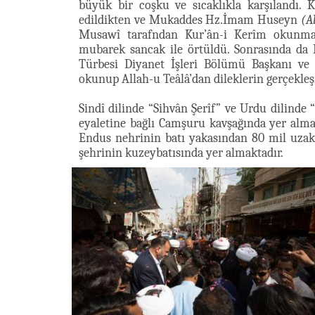
büyük bir coşku ve sıcaklıkla karşılandı. 
edildikten ve Mukaddes Hz.İmam Huseyn
(A
Musawî tarafndan Kur’ân-i Kerîm okunması
mubarek sancak ile örtüldü. Sonrasında d
Türbesi Diyanet İşleri Bölümü Başkanı ve
okunup Allah-u Teâlâ’dan dileklerin gerçekleş
Sindî dilinde “Sihvân Şerîf” ve Urdu dilinde 
eyaletine bağlı Camşuru kavşağında yer almak
Endus nehrinin batı yakasından 80 mil uza
şehrinin kuzeybatısında yer almaktadır.