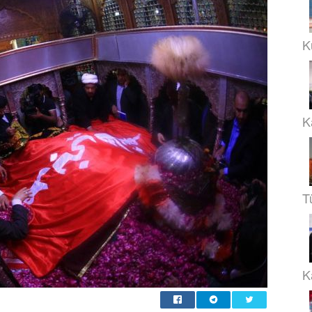
K
K
T
Ka