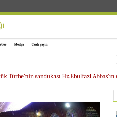
etler
Medya
Canlı yayın
ük Türbe’nin sandukası Hz.Ebulfazl Abbas’ın 