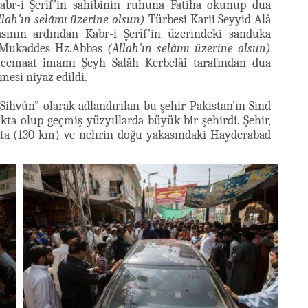
Kabr-i Şerîf’in sahibinin ruhuna Fatiha okunup dua
llah'ın selâmı üzerine olsun)
Türbesi Karii Seyyid Alâ
nın ardından Kabr-i Şerîf’in üzerindeki sanduka
a Mukaddes Hz.Abbas
(Allah'ın selâmı üzerine olsun)
 cemaat imamı Şeyh Salâh Kerbelâi tarafından dua
mesi niyaz edildi.
“Sihvûn” olarak adlandırılan bu şehir Pakistan’ın Sind
ta olup geçmiş yüzyıllarda büyük bir şehirdi. Şehir,
kta (130 km) ve nehrin doğu yakasındaki Hayderabad