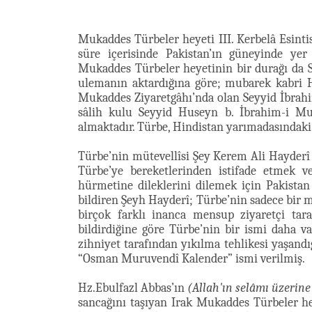
Mukaddes Türbeler heyeti III. Kerbelâ Esinti
süre içerisinde Pakistan’ın güneyinde yer 
Mukaddes Türbeler heyetinin bir durağı da Si
ulemanın aktardığına göre; mubarek kabri
Mukaddes Ziyaretgâhı’nda olan Seyyid İbra
sâlih kulu Seyyid Huseyn b. İbrahim-i M
almaktadır. Türbe, Hindistan yarımadasındaki
Türbe’nin mütevellîsi Şey Kerem Ali Hayderî Ul
Türbe’ye bereketlerinden istifade etmek 
hürmetine dileklerini dilemek için Pakistan 
bildiren Şeyh Hayderî; Türbe’nin sadece bir 
birçok farklı inanca mensup ziyaretçi tara
bildirdiğine göre Türbe’nin bir ismi daha va
zihniyet tarafından yıkılma tehlikesi yaşan
“Osman Muruvendî Kalender” ismi verilmiş.
Hz.Ebulfazl Abbas’ın
(Allah'ın selâmı üzerine
sancağını taşıyan Irak Mukaddes Türbeler he