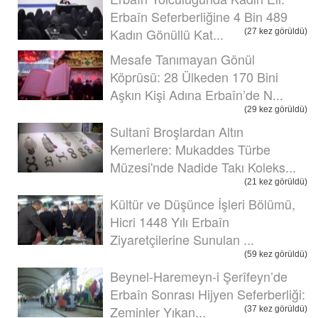
Erbaîn Seferberliğine 4 Bin 489
Kadın Gönüllü Kat...
(27 kez görüldü)
Mesafe Tanımayan Gönül
Köprüsü: 28 Ülkeden 170 Bini
Aşkın Kişi Adına Erbaîn’de N...
(29 kez görüldü)
Sultanî Broşlardan Altın
Kemerlere: Mukaddes Türbe
Müzesi'nde Nadide Takı Koleks...
(21 kez görüldü)
Kültür ve Düşünce İşleri Bölümü,
Hicri 1448 Yılı Erbaîn
Ziyaretçilerine Sunulan ...
(59 kez görüldü)
Beynel-Haremeyn-i Şerîfeyn’de
Erbaîn Sonrası Hijyen Seferberliği:
Zeminler Yıkan...
(37 kez görüldü)