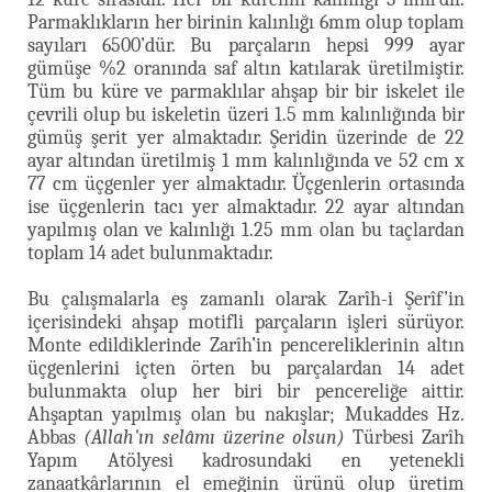
Parmaklıkların her birinin kalınlığı 6mm olup toplam
sayıları 6500’dür. Bu parçaların hepsi 999 ayar
gümüşe %2 oranında saf altın katılarak üretilmiştir.
Tüm bu küre ve parmaklılar ahşap bir bir iskelet ile
çevrili olup bu iskeletin üzeri 1.5 mm kalınlığında bir
gümüş şerit yer almaktadır. Şeridin üzerinde de 22
ayar altından üretilmiş 1 mm kalınlığında ve 52 cm x
77 cm üçgenler yer almaktadır. Üçgenlerin ortasında
ise üçgenlerin tacı yer almaktadır. 22 ayar altından
yapılmış olan ve kalınlığı 1.25 mm olan bu taçlardan
toplam 14 adet bulunmaktadır.
Bu çalışmalarla eş zamanlı olarak Zarîh-i Şerîf’in
içerisindeki ahşap motifli parçaların işleri sürüyor.
Monte edildiklerinde Zarîh’in pencereliklerinin altın
üçgenlerini içten örten bu parçalardan 14 adet
bulunmakta olup her biri bir pencereliğe aittir.
Ahşaptan yapılmış olan bu nakışlar; Mukaddes Hz.
Abbas
(Allah'ın selâmı üzerine olsun)
Türbesi Zarîh
Yapım Atölyesi kadrosundaki en yetenekli
zanaatkârlarının el emeğinin ürünü olup üretim