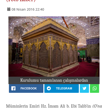
08 Nisan 2016 22:40
Kurulumu tamamlanan çalışmalardan
FACEBOOK
TELEGRAM
Müminlerin Emîri Hz. İmam Ali b. Ebi Talib’in
(O'na