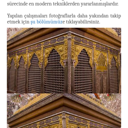
sürecinde en modern tekniklerden yararlanmışlardır.
Yapılan çalışmaları fotoğraflarla daha yakından takip
etmek için
şu bölümümüz
e tıklayabilirsiniz.