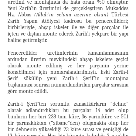
üretimi ve montajında da hata oranı %0 olmuştur.
Yeni Zarîh’in üretimini de gerçekleştiren Mukaddes
Hz. Abbas
(Allah'ın selâmı üzerine olsun)
Türbesi
Zarîh Yapım Atölyesi kadrosu bu pencerelikleri;
birbirleriyle, ahşap iskelet ile ve diğer parçalar ile
içten ve dıştan monte ederek Zarîh’i yekpare bir yapı
haline getirmiştir.
Pencerelikler üretimlerinin tamamlanmasının
ardından üretim mevkiindeki ahşap iskelete geçici
olarak monte edilmiş ve her parçanın yerine
konabilmesi için numaralandırılmıştı. Eski Zarîh-i
Şerîf sökülüp yeni Zarîh-i Şerîf’in montajına
başlanması sonrası numaralandırılan parçalar sırasına
göre monte edildi.
Zarîh-i Şerîf’ten sorumlu zanaatkârların “dehne”
olarak adlandırdıkları bu parçalar 14 adet olup
bunların her biri 238 tam küre, 36 yarımküre ve 501
bir parmaklıktan (“zibane”den) oluşmakta olup her
bir dehnenin yüksekliği 23 küre sırası ve genişliği de
12 küre sırasıdır. Her bir kürenin kalınlığı 3 mm’dir.