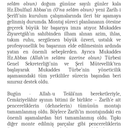
selâm olsun)
doğum gününe sayılı günler kala
Hz.Ebulfazl Abbas’ın
(O'na selâm olsun)
yeni Zarîh-i
Şerîfi’nin kurulum çalışmalarında ileri bir aşamaya
gelinmiş durumda. Montaj süreci planlananın ötesine
geçerek büyük bir başarıya imza atıyor. Mukaddes
Ziyaretgâh’ın sahibinden ilham alınan azim, ihlas,
takım ruhu, sergilenen büyük özveri, ustalık ve
profesyonellik bu başarının elde edilmesinin ardında
yatan en önemli sebeplerden. Ayrıca Mukaddes
Hz.Abbas
(Allah'ın selâmı üzerine olsun)
Türbesi
Genel Sekreterliği’nin ve Şerî Mütevellik’ten
başlayarak Mukaddes Türbe’nin yöneticilik
aşamasındaki tüm yetkililer sürecin başından beri
sınırsız destek oldu.
Bugün - Allah-u Teâlâ’nın bereketleriyle,
Cemâziyelâhir ayının bitimi ile birlikte – Zarîh’e ait
pencereliklerin (dehnelerin) tümünün montajı
tamamlanmış oldu. Böylece Zarîh’in montajındaki en
önemli aşamalardan biri tamamlanmış oldu. Tıpkı
diğer monte edilmiş parçalar gibi pencereliklerin