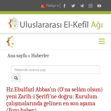
Türkçe
Ana sayfa
»
Haberler
Hz.Ebulfazl Abbas’ın (O'na selâm olsun)
yeni Zarîh-i Şerîfi’ne doğru: Kurulum
çalışmalarında gelinen en son aşama
(Foto haber)