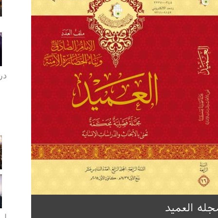
در 
جله العمید
ارب