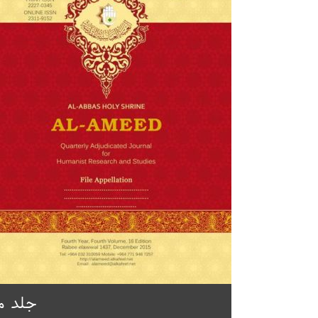
جلد م