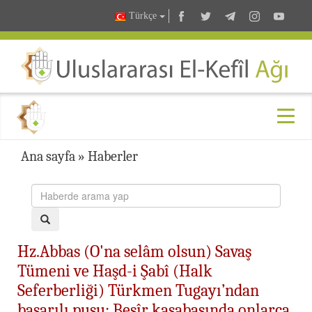
Türkçe
Ana sayfa
»
Haberler
Hz.Abbas (O'na selâm olsun) Savaş
Tümeni ve Haşd-i Şabî (Halk
Seferberliği) Türkmen Tugayı’ndan
başarılı pusu: Beşîr kasabasında onlarca