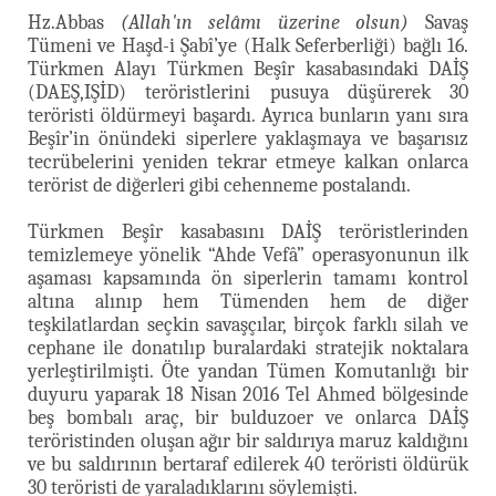
Hz.Abbas
(Allah'ın selâmı üzerine olsun)
Savaş
Tümeni ve Haşd-i Şabî’ye (Halk Seferberliği) bağlı 16.
Türkmen Alayı Türkmen Beşîr kasabasındaki DAİŞ
(DAEŞ,IŞİD) teröristlerini pusuya düşürerek 30
teröristi öldürmeyi başardı. Ayrıca bunların yanı sıra
Beşîr’in önündeki siperlere yaklaşmaya ve başarısız
tecrübelerini yeniden tekrar etmeye kalkan onlarca
terörist de diğerleri gibi cehenneme postalandı.
Türkmen Beşîr kasabasını DAİŞ teröristlerinden
temizlemeye yönelik “Ahde Vefâ” operasyonunun ilk
aşaması kapsamında ön siperlerin tamamı kontrol
altına alınıp hem Tümenden hem de diğer
teşkilatlardan seçkin savaşçılar, birçok farklı silah ve
cephane ile donatılıp buralardaki stratejik noktalara
yerleştirilmişti. Öte yandan Tümen Komutanlığı bir
duyuru yaparak 18 Nisan 2016 Tel Ahmed bölgesinde
beş bombalı araç, bir bulduzoer ve onlarca DAİŞ
teröristinden oluşan ağır bir saldırıya maruz kaldığını
ve bu saldırının bertaraf edilerek 40 teröristi öldürük
30 teröristi de yaraladıklarını söylemişti.