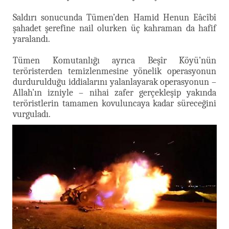
Saldırı sonucunda Tümen’den Hamid Henun Eâcîbî
şahadet şerefine nail olurken üç kahraman da hafif
yaralandı.
Tümen Komutanlığı ayrıca Beşîr Köyü’nün
teröristerden temizlenmesine yönelik operasyonun
durdurulduğu iddialarını yalanlayarak operasyonun –
Allah’ın izniyle – nihai zafer gerçekleşip yakında
teröristlerin tamamen kovuluncaya kadar süreceğini
vurguladı.