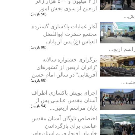
از ۳ میلیون و ۵۰۰ هزار زائر
اربعین از سوی بخش امور
ش...
(56 بازدید)
آغاز عملیات پاکسازی گسترده
مجتمع حضرت ابوالفضل
العباس (ع) پس از پایان
اسم اربع...
(98 بازدید)
برگزاری جشنواره سالانه
"زائران اربعین از کشورهای
آفریقایی" در سالن امام حسن
تب...
(68 بازدید)
اجرای پویش پاکسازی اطراف
آستان مقدس عباسی پس از
پایان مراسم اربعین...
(54 بازدید)
اختصاص ناوگان آستان مقدس
عباسی برای بازگرداندن
خادمان افتخاری به استان‌های