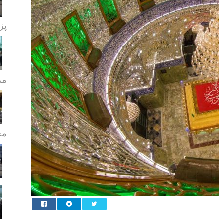
پز
مر
مج