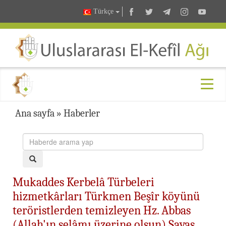
Türkçe
Ana sayfa
»
Haberler
Mukaddes Kerbelâ Türbeleri
hizmetkârları Türkmen Beşîr köyünü
teröristlerden temizleyen Hz. Abbas
(Allah'ın selâmı üzerine olsun) Savaş