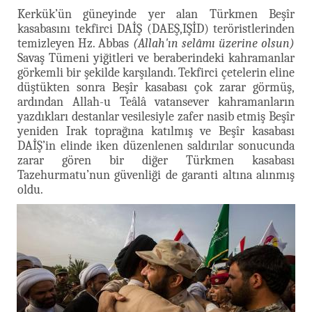
Kerkük’ün güneyinde yer alan Türkmen Beşîr
kasabasını tekfirci DAİŞ (DAEŞ,IŞİD) teröristlerinden
temizleyen Hz. Abbas
(Allah'ın selâmı üzerine olsun)
Savaş Tümeni yiğitleri ve beraberindeki kahramanlar
görkemli bir şekilde karşılandı. Tekfirci çetelerin eline
düştükten sonra Beşîr kasabası çok zarar görmüş,
ardından Allah-u Teâlâ vatansever kahramanların
yazdıkları destanlar vesilesiyle zafer nasib etmiş Beşîr
yeniden Irak toprağına katılmış ve Beşîr kasabası
DAİŞ’in elinde iken düzenlenen saldırılar sonucunda
zarar gören bir diğer Türkmen kasabası
Tazehurmatu’nun güvenliği de garanti altına alınmış
oldu.