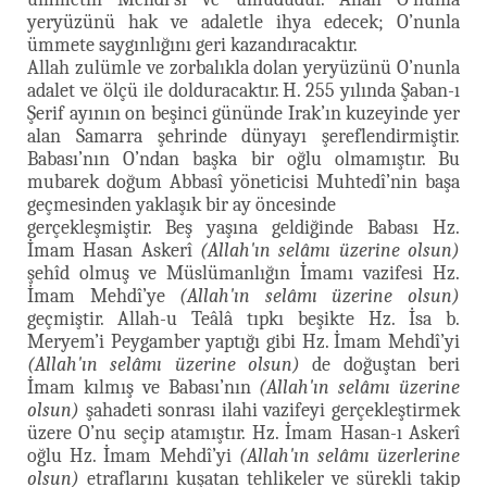
yeryüzünü hak ve adaletle ihya edecek; O’nunla
ümmete saygınlığını geri kazandıracaktır.
Allah zulümle ve zorbalıkla dolan yeryüzünü O’nunla
adalet ve ölçü ile dolduracaktır. H. 255 yılında Şaban-ı
Şerif ayının on beşinci gününde Irak’ın kuzeyinde yer
alan Samarra şehrinde dünyayı şereflendirmiştir.
Babası’nın O’ndan başka bir oğlu olmamıştır. Bu
mubarek doğum Abbasî yöneticisi Muhtedî’nin başa
geçmesinden yaklaşık bir ay öncesinde
gerçekleşmiştir. Beş yaşına geldiğinde Babası Hz.
İmam Hasan Askerî
(Allah'ın selâmı üzerine olsun)
şehîd olmuş ve Müslümanlığın İmamı vazifesi Hz.
İmam Mehdî’ye
(Allah'ın selâmı üzerine olsun)
geçmiştir. Allah-u Teâlâ tıpkı beşikte Hz. İsa b.
Meryem’i Peygamber yaptığı gibi Hz. İmam Mehdî’yi
(Allah'ın selâmı üzerine olsun)
de doğuştan beri
İmam kılmış ve Babası’nın
(Allah'ın selâmı üzerine
olsun)
şahadeti sonrası ilahi vazifeyi gerçekleştirmek
üzere O’nu seçip atamıştır. Hz. İmam Hasan-ı Askerî
oğlu Hz. İmam Mehdî’yi
(Allah'ın selâmı üzerlerine
olsun)
etraflarını kuşatan tehlikeler ve sürekli takip