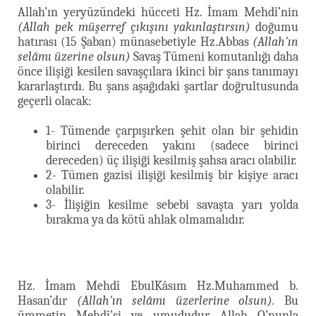
Allah’ın yeryüzündeki hücceti Hz. İmam Mehdî’nin
(Allah pek müşerref çıkışını yakınlaştırsın)
doğumu
hatırası (15 Şaban) münasebetiyle Hz.Abbas
(Allah'ın
selâmı üzerine olsun)
Savaş Tümeni komutanlığı daha
önce ilişiği kesilen savaşçılara ikinci bir şans tanımayı
kararlaştırdı. Bu şans aşağıdaki şartlar doğrultusunda
geçerli olacak:
1- Tümende çarpışırken şehit olan bir şehidin
birinci dereceden yakını (sadece birinci
dereceden) üç ilişiği kesilmiş şahsa aracı olabilir.
2- Tümen gazisi ilişiği kesilmiş bir kişiye aracı
olabilir.
3- İlişiğin kesilme sebebi savaşta yarı yolda
bırakma ya da kötü ahlak olmamalıdır.
Hz. İmam Mehdî EbulKâsım Hz.Muhammed b.
Hasan’dır
(Allah'ın selâmı üzerlerine olsun).
Bu
ümmetin Mehdî’si ve umududur. Allah O’nunla