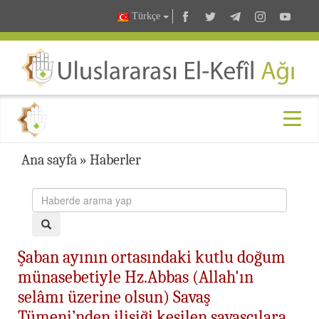
Türkçe
Ana sayfa
»
Haberler
Şaban ayının ortasındaki kutlu doğum
münasebetiyle Hz.Abbas (Allah'ın
selâmı üzerine olsun) Savaş
Tümeni’nden ilişiği kesilen savaşçılara