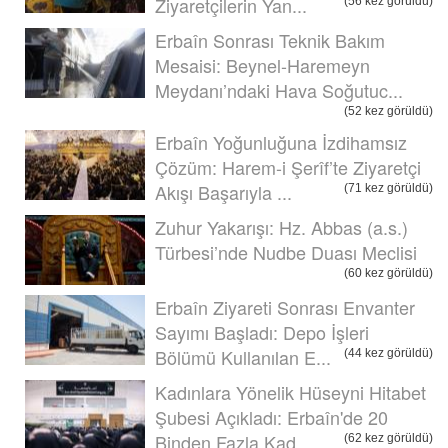
Ziyaretçilerin Yan...
(56 kez görüldü)
Erbaîn Sonrası Teknik Bakım
Mesaisi: Beynel-Haremeyn
Meydanı’ndaki Hava Soğutuc...
(52 kez görüldü)
Erbaîn Yoğunluğuna İzdihamsız
Çözüm: Harem-i Şerîf’te Ziyaretçi
Akışı Başarıyla ...
(71 kez görüldü)
Zuhur Yakarışı: Hz. Abbas (a.s.)
Türbesi’nde Nudbe Duası Meclisi
(60 kez görüldü)
Erbaîn Ziyareti Sonrası Envanter
Sayımı Başladı: Depo İşleri
Bölümü Kullanılan E...
(44 kez görüldü)
Kadınlara Yönelik Hüseyni Hitabet
Şubesi Açıkladı: Erbaîn'de 20
Binden Fazla Kad...
(62 kez görüldü)