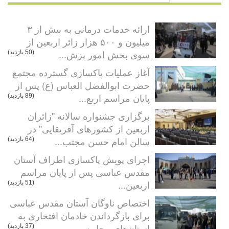
ارائه خدمات درمانی به بیش از ۳
میلیون و ۵۰۰ هزار زائر اربعین از
سوی بخش امور پزش...
(50 بازدید)
آغاز عملیات پاکسازی گسترده مجتمع
حضرت ابوالفضل العباس (ع) پس از
پایان مراسم اربع...
(89 بازدید)
برگزاری جشنواره سالانه "زائران
اربعین از کشورهای آفریقایی" در
سالن امام حسن مجتب...
(64 بازدید)
اجرای پویش پاکسازی اطراف آستان
مقدس عباسی پس از پایان مراسم
اربعین...
(51 بازدید)
اختصاص ناوگان آستان مقدس عباسی
برای بازگرداندن خادمان افتخاری به
استان‌های محل س...
(37 بازدید)