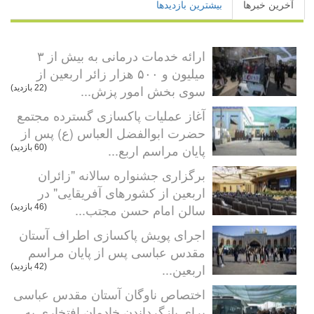
آخرین خبرها
بیشترین بازدیدها
ارائه خدمات درمانی به بیش از ۳
میلیون و ۵۰۰ هزار زائر اربعین از
سوی بخش امور پزش...
(22 بازدید)
آغاز عملیات پاکسازی گسترده مجتمع
حضرت ابوالفضل العباس (ع) پس از
پایان مراسم اربع...
(60 بازدید)
برگزاری جشنواره سالانه "زائران
اربعین از کشورهای آفریقایی" در
سالن امام حسن مجتب...
(46 بازدید)
اجرای پویش پاکسازی اطراف آستان
مقدس عباسی پس از پایان مراسم
اربعین...
(42 بازدید)
اختصاص ناوگان آستان مقدس عباسی
برای بازگرداندن خادمان افتخاری به