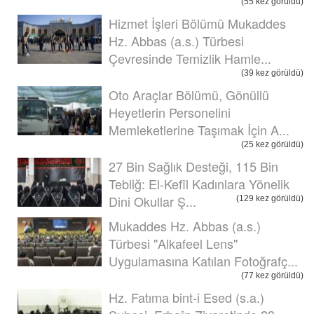
(55 kez görüldü)
Hizmet İşleri Bölümü Mukaddes
Hz. Abbas (a.s.) Türbesi
Çevresinde Temizlik Hamle...
(39 kez görüldü)
Oto Araçlar Bölümü, Gönüllü
Heyetlerin Personelini
Memleketlerine Taşımak İçin A...
(25 kez görüldü)
27 Bin Sağlık Desteği, 115 Bin
Tebliğ: El-Kefîl Kadınlara Yönelik
Dini Okullar Ş...
(129 kez görüldü)
Mukaddes Hz. Abbas (a.s.)
Türbesi "Alkafeel Lens"
Uygulamasına Katılan Fotoğrafç...
(77 kez görüldü)
Hz. Fatıma bint-i Esed (s.a.)