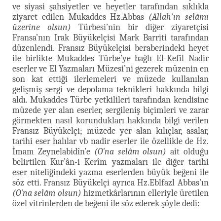
ve siyasi şahsiyetler ve heyetler tarafından sıklıkla
ziyaret edilen Mukaddes Hz.Abbas
(Allah'ın selâmı
üzerine olsun)
Türbesi’nin bir diğer ziyaretçisi
Fransa’nın Irak Büyükelçisi Mark Barriti tarafından
düzenlendi. Fransız Büyükelçisi beraberindeki heyet
ile birlikte Mukaddes Türbe’ye bağlı El-Kefîl Nadir
eserler ve El Yazmaları Müzesi’ni gezerek müzenin en
son kat ettiği ilerlemeleri ve müzede kullanılan
gelişmiş sergi ve depolama teknikleri hakkında bilgi
aldı. Mukaddes Türbe yetkilileri tarafından kendisine
müzede yer alan eserler, sergileniş biçimleri ve zarar
görmekten nasıl korundukları hakkında bilgi verilen
Fransız Büyükelçi; müzede yer alan kılıçlar, asalar,
tarihi eser halılar vb nadir eserler ile özellikle de Hz.
İmam Zeynelabidîn’e
(O'na selâm olsun)
ait olduğu
belirtilen Kur’ân-i Kerîm yazmaları ile diğer tarihi
eser niteliğindeki yazma eserlerden büyük beğeni ile
söz etti. Fransız Büyükelçi ayrıca Hz.Eblfazl Abbas’ın
(O'na selâm olsun)
hizmetkârlarının elleriyle üretilen
özel vitrinlerden de beğeni ile söz ederek şöyle dedi: