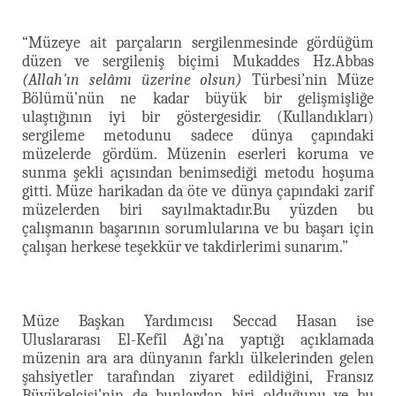
“Müzeye ait parçaların sergilenmesinde gördüğüm
düzen ve sergileniş biçimi Mukaddes Hz.Abbas
(Allah'ın selâmı üzerine olsun)
Türbesi’nin Müze
Bölümü’nün ne kadar büyük bir gelişmişliğe
ulaştığının iyi bir göstergesidir. (Kullandıkları)
sergileme metodunu sadece dünya çapındaki
müzelerde gördüm. Müzenin eserleri koruma ve
sunma şekli açısından benimsediği metodu hoşuma
gitti. Müze harikadan da öte ve dünya çapındaki zarif
müzelerden biri sayılmaktadır.Bu yüzden bu
çalışmanın başarının sorumlularına ve bu başarı için
çalışan herkese teşekkür ve takdirlerimi sunarım.”
Müze Başkan Yardımcısı Seccad Hasan ise
Uluslararası El-Kefîl Ağı’na yaptığı açıklamada
müzenin ara ara dünyanın farklı ülkelerinden gelen
şahsiyetler tarafından ziyaret edildiğini, Fransız
Büyükelçisi’nin de bunlardan biri olduğunu ve bu