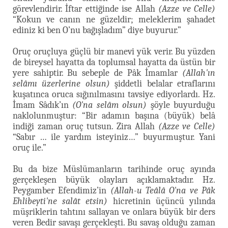
görevlendirir. İftar ettiğinde ise Allah
(Azze ve Celle)
“Kokun ve canın ne güzeldir; meleklerim şahadet
ediniz ki ben O’nu bağışladım” diye buyurur.”
Oruç oruçluya güçlü bir manevi yük verir. Bu yüzden
de bireysel hayatta da toplumsal hayatta da üstün bir
yere sahiptir. Bu sebeple de Pâk İmamlar
(Allah'ın
selâmı üzerlerine olsun)
şiddetli belalar etraflarını
kuşatınca oruca sığınılmasını tavsiye ediyorlardı. Hz.
İmam Sâdık’ın
(O'na selâm olsun)
şöyle buyurduğu
naklolunmuştur: “Bir adamın başına (büyük) belâ
indiği zaman oruç tutsun. Zira Allah
(Azze ve Celle)
“Sabır … ile yardım isteyiniz…” buyurmuştur. Yani
oruç ile.”
Bu da bize Müslümanların tarihinde oruç ayında
gerçekleşen büyük olayları açıklamaktadır. Hz.
Peygamber Efendimiz’in
(Allah-u Teâlâ O'na ve Pâk
Ehlibeyti'ne salât etsin)
hicretinin üçüncü yılında
müşriklerin tahtını sallayan ve onlara büyük bir ders
veren Bedir savaşı gerçekleşti. Bu savaş olduğu zaman