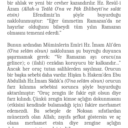
bir ahlak ve yeni bir cevher kazandırılır. Hz. Resûl-i
Âzam
(Allah-u Teâlâ O'na ve Pâk Ehlibeyti'ne salât
etsin)
Efendimiz’in şöyle buyurduğu
naklolunmuştur: “Eğer ümmetim Ramazan’da ne
hayırlar olduğunu bilseydi tüm yılın Ramazan
olmasını temenni ederdi.”
Bunun ardından Müminlerin Emîri Hz. İmam Ali’den
(O'na selâm olsun)
naklolunan şu buyruğu duyunca
şaşırmamak gerek: “Ve Ramazan ayı orucu(na
gelince); o (ilahî) cezâdan koruyucu bir kalkandır…”
Ancak her oruç tutan salihlerden sayılmaz. Orucun
bir başka sebebi daha vardır. Hişâm b. Hakem’den Ebu
Abdullah Hz.İmam Sâdık’a
(O'na selâm olsun)
orucun
farz kılınma sebebini sorunca şöyle buyurduğu
aktarılmıştır: “Oruç zengin ile fakir eşit olsun diye
farz kılındı. Çünkü zengin kimse açlığın dokunmasını
(etkisini kendinde bulamadığı için) fakire merhamet
edemezdi. Bu sebeple de Noksan sıfatlardan
münezzeh olan Allah; zayıfa şefkat göstersin ve aç
olana merhamet etsin diye zengine açlığın