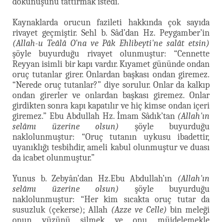
dokunuşunu tattırmak istedi.”
Kaynaklarda orucun fazileti hakkında çok sayıda
rivayet geçmiştir. Sehl b. Sâd’dan Hz. Peygamber’in
(Allah-u Teâlâ O'na ve Pâk Ehlibeyti'ne salât etsin)
şöyle buyurduğu rivayet olunmuştur: “Cennette
Reyyan isimli bir kapı vardır. Kıyamet gününde ondan
oruç tutanlar girer. Onlardan başkası ondan giremez.
“Nerede oruç tutanlar?” diye sorulur. Onlar da kalkıp
ondan girerler ve onlardan başkası giremez. Onlar
girdikten sonra kapı kapatılır ve hiç kimse ondan içeri
giremez.” Ebu Abdullah Hz. İmam Sâdık’tan
(Allah'ın
selâmı üzerine olsun)
şöyle buyurduğu
naklolunmuştur: “Oruç tutanın uykusu ibadettir,
uyanıklığı tesbihdir, ameli kabul olunmuştur ve duası
da icabet olunmuştur.”
Yunus b. Zebyân’dan Hz.Ebu Abdullah’ın
(Allah'ın
selâmı üzerine olsun)
şöyle buyurduğu
naklolunmuştur: “Her kim sıcakta oruç tutar da
susuzluk (çekerse); Allah
(Azze ve Celle)
bin meleği
onun yüzünü silmek ve onu müjdelemekle