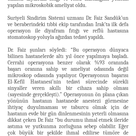
yapılan mikroskobik ameliyat oldu.
Suriyeli Sindirim Sistemi uzmanı Dr. Faiz Sandûk’un
ve beraberindeki tıbbi ekip tarafından Irak’ta ilk defa
operasyon ile diyafram fıtığı ve reflü hastasına
stomatoskop yoluyla ağızdan tedavi yapıldı.
Dr. Faiz şunları söyledi: “Bu operasyon dünyaca
bilinen hastanelerde altı yıl önce yapılmaya başladı.
Cerrahi operasyona benzer olarak %93 oranında
başarı oranına sahip ve ameliyat odasında değil
mikroskop odasında yapılıyor. Operasyonun başarısı
El-Kefîl Hastanesi’nin tedavi sürecinde sürekli
sinyaller veren akıllı bir cihaza sahip olması
(sayesinde gerçekleşti).” Operasyonun ön plana çıkan
yönünün hastanın hastanede anestezi görmesine
ihtiyaç duyulmaması ve taburcu olmak için de
hastanın evde bir gün dinlenmesinin yeterli olmasına
dikkat çeken Dr. Faiz “bu durumu ihmal etmek ileride
astıma ve yutkunma zorluğuna sebep olabilir. Eğer
çok büyük bir şekilde ihmal edilirse tümöre de