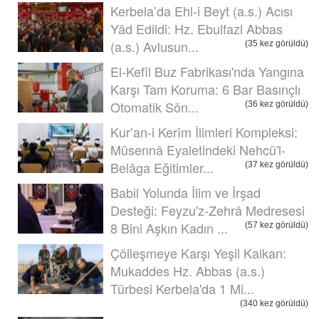
Kerbela’da Ehl-i Beyt (a.s.) Acısı
Yâd Edildi: Hz. Ebulfazl Abbas
(a.s.) Avlusun...
(35 kez görüldü)
El-Kefîl Buz Fabrikası'nda Yangına
Karşı Tam Koruma: 6 Bar Basınçlı
Otomatik Sön...
(36 kez görüldü)
Kur’an-i Kerîm İlimleri Kompleksi:
Müsennâ Eyaletindeki Nehcü'l-
Belâga Eğitimler...
(37 kez görüldü)
Babil Yolunda İlim ve İrşad
Desteği: Feyzu'z-Zehrâ Medresesi
8 Bini Aşkın Kadın ...
(57 kez görüldü)
Çölleşmeye Karşı Yeşil Kalkan:
Mukaddes Hz. Abbas (a.s.)
Türbesi Kerbela'da 1 Mi...
(340 kez görüldü)