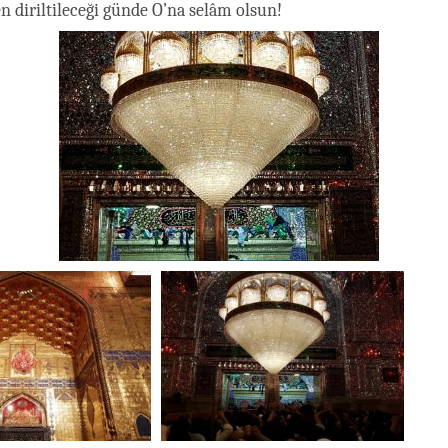
 diriltileceği günde O’na selâm olsun!