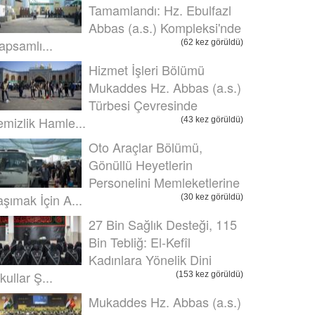
Tamamlandı: Hz. Ebulfazl
Abbas (a.s.) Kompleksi'nde
apsamlı...
(62 kez görüldü)
Hizmet İşleri Bölümü
Mukaddes Hz. Abbas (a.s.)
Türbesi Çevresinde
emizlik Hamle...
(43 kez görüldü)
Oto Araçlar Bölümü,
Gönüllü Heyetlerin
Personelini Memleketlerine
aşımak İçin A...
(30 kez görüldü)
27 Bin Sağlık Desteği, 115
Bin Tebliğ: El-Kefîl
Kadınlara Yönelik Dini
kullar Ş...
(153 kez görüldü)
Mukaddes Hz. Abbas (a.s.)