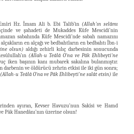
Emîri Hz. İmam Ali b. Ebi Talib’in
(Allah'ın selâmı
içinde ve şahadeti de Mukaddes Kûfe Mescidi’nin
Ramazan sabahında Kûfe Mescidi’nde sabah namazını
alçakların en alçağı ve bedbahtların en bedbahtı İbn-i
rine olsun)
aldığı zehirli kılıç darbesinin sonucunda
Resûlullah’ın
(Allah-u Teâlâ O'na ve Pâk Ehlibeyti'ne
uç iken başının kanı mubarek sakalına bulanmıştır.
darbenin ve öldürücü zehrin etkisi ile iki gün sonra;
h
(Allah-u Teâlâ O'na ve Pâk Ehlibeyti'ne salât etsin)
ile
birinden ayıran, Kevser Havuzu’nun Sakîsi ve Hamd
ve Pâk Hanedânı’nın üzerine olsun!