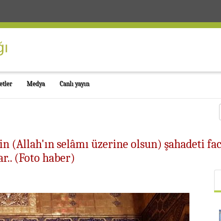
etler
Medya
Canlı yayın
 (Allah'ın selâmı üzerine olsun) şahadeti fa
r.. (Foto haber)