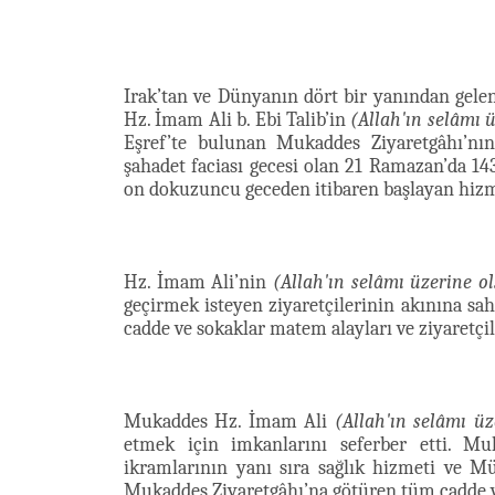
Irak’tan ve Dünyanın dört bir yanından ge
Hz. İmam Ali b. Ebi Talib’in
(Allah'ın selâmı 
Eşref’te bulunan Mukaddes Ziyaretgâhı’nı
şahadet faciası gecesi olan 21 Ramazan’da 143
on dokuzuncu geceden itibaren başlayan hizmet
Hz. İmam Ali’nin
(Allah'ın selâmı üzerine o
geçirmek isteyen ziyaretçilerinin akınına sa
cadde ve sokaklar matem alayları ve ziyaretçil
Mukaddes Hz. İmam Ali
(Allah'ın selâmı üz
etmek için imkanlarını seferber etti. M
ikramlarının yanı sıra sağlık hizmeti ve 
Mukaddes Ziyaretgâhı’na götüren tüm cadde 