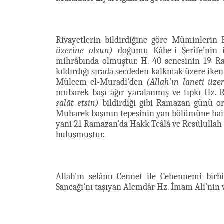
Rivayetlerin bildirdiğine göre Müminlerin 
üzerine olsun)
doğumu Kâbe-i Şerîfe’nin 
mihrâbında olmuştur. H. 40 senesinin 19 
kıldırdığı sırada secdeden kalkmak üzere iken 
Mülcem el-Muradî’den
(Allah’ın laneti üze
mubarek başı ağır yaralanmış ve tıpkı Hz. 
salât etsin)
bildirdiği gibi Ramazan günü or
Mubarek başının tepesinin yan bölümüne hain 
yani 21 Ramazan’da Hakk Teâlâ ve Resûlulla
buluşmuştur.
Allah’ın selâmı Cennet ile Cehennemi bir
Sancağı’nı taşıyan Alemdâr Hz. İmam Ali’nin 