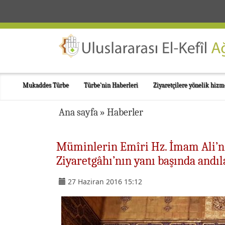
Mukaddes Türbe
Türbe'nin Haberleri
Ziyaretçilere yönelik hizm
Ana sayfa
»
Haberler
Müminlerin Emîri Hz. İmam Ali’nin
Ziyaretgâhı’nın yanı başında andıla
27 Haziran 2016 15:12