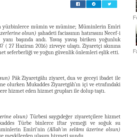
F
len yüzbinlerce mümin ve mümine; Müminlerin Emîri
üzerlerine olsun)
şahadeti faciasının hatırasını Necef-i
n yanı başında andı. Yavaş yavaş biriken yoğunluk
7 ( 27 Haziran 2016) zirveye ulaştı. Ziyaretçi akınına
F
 seferberliği ve yoğun güvenlik önlemleri eşlik etti.
lsun)
Pâk Ziyaretgâhı ziyaret, dua ve geceyi ibadet ile
hne olurken Mukaddes Ziyaretgâh’ın içi ve etrafındaki
ere hizmet eden hizmet grupları ile dolup taştı.
erine olsun)
Türbesi saygıdeğer ziyaretçilere hizmet
ukaddes Türbe binlerce iftar yemeği ve soğuk su
Müminlerin Emîri’nin
(Allah'ın selâmı üzerine olsun)
ve mevkîlerden ulaşım hizmeti sundu.