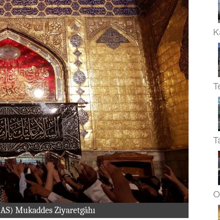
K
T
T
O
(AS) Mukaddes Ziyaretgâhı