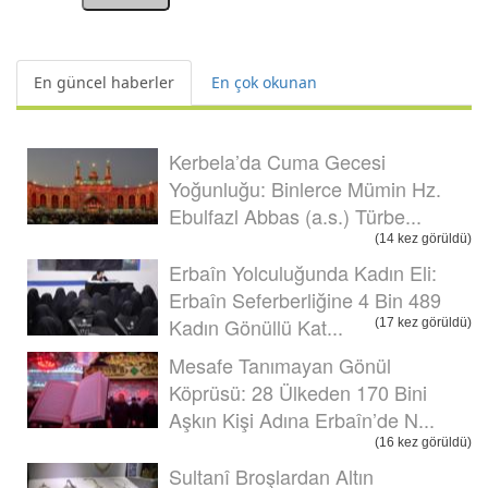
En güncel haberler
En çok okunan
Kerbela’da Cuma Gecesi
Yoğunluğu: Binlerce Mümin Hz.
Ebulfazl Abbas (a.s.) Türbe...
(14 kez görüldü)
Erbaîn Yolculuğunda Kadın Eli:
Erbaîn Seferberliğine 4 Bin 489
Kadın Gönüllü Kat...
(17 kez görüldü)
Mesafe Tanımayan Gönül
Köprüsü: 28 Ülkeden 170 Bini
Aşkın Kişi Adına Erbaîn’de N...
(16 kez görüldü)
Sultanî Broşlardan Altın