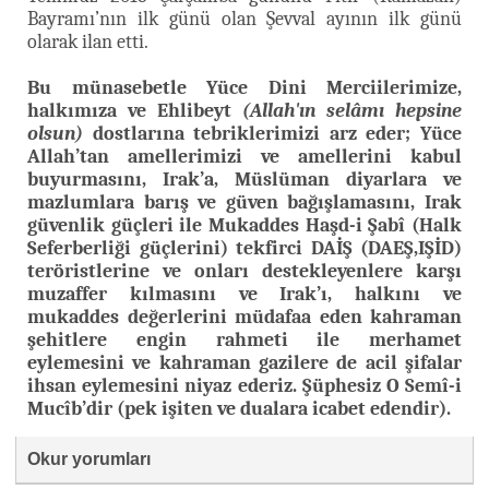
Bayramı’nın ilk günü olan Şevval ayının ilk günü
olarak ilan etti.
Bu münasebetle Yüce Dini Merciilerimize,
halkımıza ve Ehlibeyt
(Allah'ın selâmı hepsine
olsun)
dostlarına tebriklerimizi arz eder; Yüce
Allah’tan amellerimizi ve amellerini kabul
buyurmasını, Irak’a, Müslüman diyarlara ve
mazlumlara barış ve güven bağışlamasını, Irak
güvenlik güçleri ile Mukaddes Haşd-i Şabî (Halk
Seferberliği güçlerini) tekfirci DAİŞ (DAEŞ,IŞİD)
teröristlerine ve onları destekleyenlere karşı
muzaffer kılmasını ve Irak’ı, halkını ve
mukaddes değerlerini müdafaa eden kahraman
şehitlere engin rahmeti ile merhamet
eylemesini ve kahraman gazilere de acil şifalar
ihsan eylemesini niyaz ederiz. Şüphesiz O Semî-i
Mucîb’dir (pek işiten ve dualara icabet edendir).
Okur yorumları