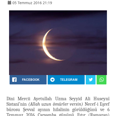
05 Temmuz 2016 21:19
FACEBOOK
TELEGRAM
Dini Mercii Ayetullah Uzma Seyyid Ali Huseynî
Sistanî’nin
(Allah uzun ömürler versin)
Necef-i Eşref
bürosu Şevval ayının hilalinin görüldüğünü ve 6
Temmuz 2016 Çarşamba gününü Fıtır (Ramazan)