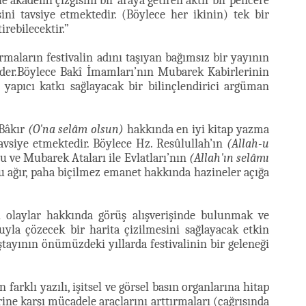
ile akademi çizgisini bir araya getiren aktif bir pencere
ni tavsiye etmektedir. (Böylece her ikinin) tek bir
irebilecektir.”
ırmaların festivalin adını taşıyan bağımsız bir yayının
e eder.Böylece Bakî İmamları’nın Mubarek Kabirlerinin
yapıcı katkı sağlayacak bir bilinçlendirici argüman
 Bâkır
(O'na selâm olsun)
hakkında en iyi kitap yazma
avsiye etmektedir. Böylece Hz. Resûlullah’ın
(Allah-u
u ve Mubarek Ataları ile Evlatları’nın
(Allah'ın selâmı
u ağır, paha biçilmez emanet hakkında hazineler açığa
l olaylar hakkında görüş alışverişinde bulunmak ve
yla çözecek bir harita çizilmesini sağlayacak etkin
tayının önümüzdeki yıllarda festivalinin bir geleneği
n farklı yazılı, işitsel ve görsel basın organlarına hitap
erine karşı mücadele araçlarını arttırmaları (çağrısında