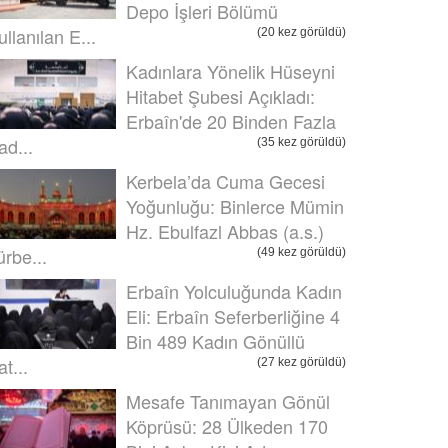
Depo İşleri Bölümü
ullanılan E...
(20 kez görüldü)
Kadınlara Yönelik Hüseyni
Hitabet Şubesi Açıkladı:
Erbaîn'de 20 Binden Fazla
ad...
(35 kez görüldü)
Kerbela’da Cuma Gecesi
Yoğunluğu: Binlerce Mümin
Hz. Ebulfazl Abbas (a.s.)
ürbe...
(49 kez görüldü)
Erbaîn Yolculuğunda Kadın
Eli: Erbaîn Seferberliğine 4
Bin 489 Kadın Gönüllü
t...
(27 kez görüldü)
Mesafe Tanımayan Gönül
Köprüsü: 28 Ülkeden 170