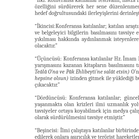
“İlki: Konferansa katılanlar festivalin; havza 
özelliğini sürdürerek her sene düzenlenmesi
hedef doğrultusundaki ilerleyişlerini derinleşt
“İkincisi:Konferansa katılanlar; katılan araşt
ve belgeleyici bilgilerin basılmasını tavsiy
yıkılması hakkında aydınlanmak isteyenlere 
olacaktır.”
“Üçüncüsü: Konferansa katılanlar Hz. İmam
yarışmasını kazanan kitapların basılmasını t
Teâlâ O'na ve Pâk Ehlibeyti'ne salât etsin)
O’n
hepsine olsun)
izinden gitmek ile yüklediği b
çıkacaktır.”
“Dördüncüsü: Konferansa katılanlar; günce
yaşanmakta olan krizleri ilmi uzmanlık yolu
tavsiyeler ortaya koyabilmek için medya çalış
olarak sürdürülmesini tavsiye etmiştir.”
“Beşincisi: İlmi çalıştaya katılanlar birbirinde
edilerek onlara aşırıcılık ve terörist hareketl