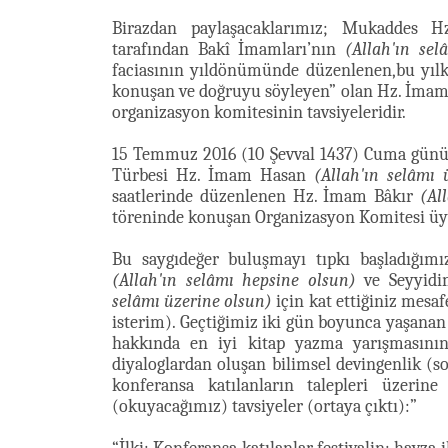
Birazdan paylaşacaklarımız; Mukaddes 
tarafından Bakî İmamları’nın
(Allah'ın sel
faciasının yıldönümünde düzenlenen,bu yıl
konuşan ve doğruyu söyleyen” olan Hz. İma
organizasyon komitesinin tavsiyeleridir.
15 Temmuz 2016 (10 Şevval 1437) Cuma gü
Türbesi Hz. İmam Hasan
(Allah'ın selâmı 
saatlerinde düzenlenen Hz. İmam Bâkır
(Al
töreninde konuşan Organizasyon Komitesi üyes
Bu saygıdeğer buluşmayı tıpkı başladığım
(Allah'ın selâmı hepsine olsun)
ve Seyyid
selâmı üzerine olsun)
için kat ettiğiniz mesa
isterim). Geçtiğimiz iki gün boyunca yaşanan
hakkında en iyi kitap yazma yarışmasının
diyaloglardan oluşan bilimsel devingenlik (s
konferansa katılanların talepleri üzeri
(okuyacağımız) tavsiyeler (ortaya çıktı):”