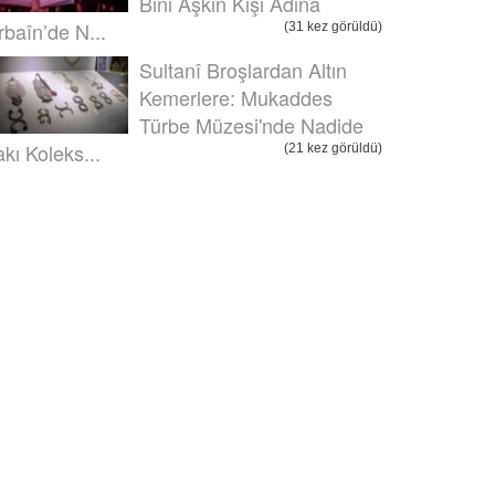
Bini Aşkın Kişi Adına
rbaîn’de N...
(31 kez görüldü)
Sultanî Broşlardan Altın
Kemerlere: Mukaddes
Türbe Müzesi'nde Nadide
akı Koleks...
(21 kez görüldü)