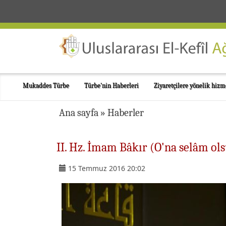
Mukaddes Türbe
Türbe'nin Haberleri
Ziyaretçilere yönelik hizm
Ana sayfa
»
Haberler
II. Hz. İmam Bâkır (O'na selâm ols
15 Temmuz 2016 20:02