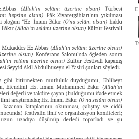
E
Hz.Abbas
(Allah'ın selâmı üzerine olsun)
Türbesi
âmı hepsine olsun)
Pâk Ziyaretgâhları’nın yıkılması
ki sloganı “Hz. İmam Bâkır
(O'na selâm olsun)
hakkı
m Bâkır
(Allah'ın selâmı üzerine olsun)
Kültür Festivali
T
nü Mukaddes Hz.Abbas
(Allah'ın selâmı üzerine olsun)
üzerine olsun)
Konferans Salonu’nda öğleden sonra
lah'ın selâmı üzerine olsun)
Kültür Festivali kapanış
i Seyyid Akîl Abdulhuseyn el-Yasîrî şunları söyledi:
ız gibi bitirmekten mutluluk duyduğumu; Ehlibeyt
im, Efendimi Hz. İmam Muhammed Bâkır
(Allah'ın
feleri değerli ve takdire şayan (bulduğumu ifade etmek
 ilmi araştırmalar, Hz. İmam Bâkır
(O'na selâm olsun)
 kazanan kitaplarının okunması, çalıştay ve ciddi
onucunda) festivalin ilmî ve organizasyon komiteleri;
ne uzun uzadıya düşünüp derledi toparladı ve şu