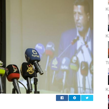
K
K
T
Ka