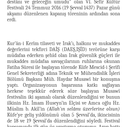
destânı ve geleceğin umudu” olan VI. Sefîr Kültür
Festivali 24 Temmuz 2016 (19 Şevval 1437) Pazar günü
akşamı düzenlenen kapanış töreninin ardından sona
erdi.
Kur’ân-i Kerîm tilaveti ve Irak’ı, halkını ve mukaddes
değerlerini tekfirci DAİŞ (DAEŞ,IŞİD) terörüne karşı
müdafaa ederken şehîd olan Irak güvenlik güçleri ile
mukaddes müdafaa savaşçılarının ruhlarına okunan
Fatiha Sûresi ile başlayan törende Kûfe Mescid-i Şerîfi
Genel Sekreterliği adına Teknik ve Mühendislik İşleri
Bölümü Başkanı Müh. Haydar Musawî bir konuşma
yaptı. Organizasyonun başarısına katkı sağlayan
herkese teşekkür ederek söze başlayan Musawî
festivalin iki aşamalı olarak düzenlendiğini ve bunun
ilkinin Hz. İmam Huseyn’in Elçisi ve Amca oğlu Hz.
Müslim b. Akîl’in
(Allah'ın selâmı üzerlerine olsun)
Kûfe’ye geliş yıldönümü olan 5 Şevval’da, ikincisinin
de 18 ve 19 Şevval’da düzenlendiğini söyledi. Festival
kapsamında ilk gün üç araştırma oturumu, Arap hattı