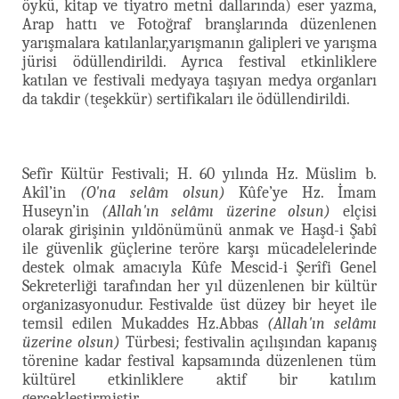
öykü, kitap ve tiyatro metni dallarında) eser yazma,
Arap hattı ve Fotoğraf branşlarında düzenlenen
yarışmalara katılanlar,yarışmanın galipleri ve yarışma
jürisi ödüllendirildi. Ayrıca festival etkinliklere
katılan ve festivali medyaya taşıyan medya organları
da takdir (teşekkür) sertifikaları ile ödüllendirildi.
Sefîr Kültür Festivali; H. 60 yılında Hz. Müslim b.
Akîl’in
(O'na selâm olsun)
Kûfe’ye Hz. İmam
Huseyn’in
(Allah'ın selâmı üzerine olsun)
elçisi
olarak girişinin yıldönümünü anmak ve Haşd-i Şabî
ile güvenlik güçlerine teröre karşı mücadelelerinde
destek olmak amacıyla Kûfe Mescid-i Şerîfi Genel
Sekreterliği tarafından her yıl düzenlenen bir kültür
organizasyonudur. Festivalde üst düzey bir heyet ile
temsil edilen Mukaddes Hz.Abbas
(Allah'ın selâmı
üzerine olsun)
Türbesi; festivalin açılışından kapanış
törenine kadar festival kapsamında düzenlenen tüm
kültürel etkinliklere aktif bir katılım
gerçekleştirmiştir.