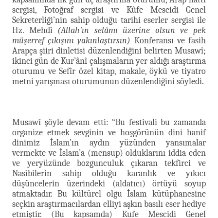
sergisi, Fotoğraf sergisi ve Kûfe Mescidi Genel
Sekreterliği’nin sahip olduğu tarihi eserler sergisi ile
Hz. Mehdî
(Allah'ın selâmı üzerine olsun ve pek
müşerref çıkışını yakınlaştırsın)
Konferansı ve fasih
Arapça şiiri dinletisi düzenlendiğini belirten Musawî;
ikinci gün de Kur’ânî çalışmaların yer aldığı araştırma
oturumu ve Sefîr özel kitap, makale, öykü ve tiyatro
metni yarışması oturumunun düzenlendiğini söyledi.
Musawî şöyle devam etti: “Bu festivali bu zamanda
organize etmek sevginin ve hoşgörünün dini hanif
dinimiz İslam’ın aydın yüzünden yansımalar
vermekte ve İslam’a (mensup) olduklarını iddia eden
ve yeryüzünde bozgunculuk çıkaran tekfirci ve
Nasîbilerin sahip olduğu karanlık ve yıkıcı
düşüncelerin üzerindeki (aldatıcı) örtüyü soyup
atmaktadır. Bu kültürel olgu İslam kütüphanesine
seçkin araştırmacılardan elliyi aşkın basılı eser hediye
etmiştir. (Bu kapsamda) Kufe Mescidi Genel