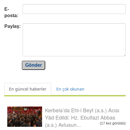
E-
posta:
Paylaş:
Gönder
En güncel haberler
En çok okunan
Kerbela’da Ehl-i Beyt (a.s.) Acısı
Yâd Edildi: Hz. Ebulfazl Abbas
(a.s.) Avlusun...
(17 kez görüldü)