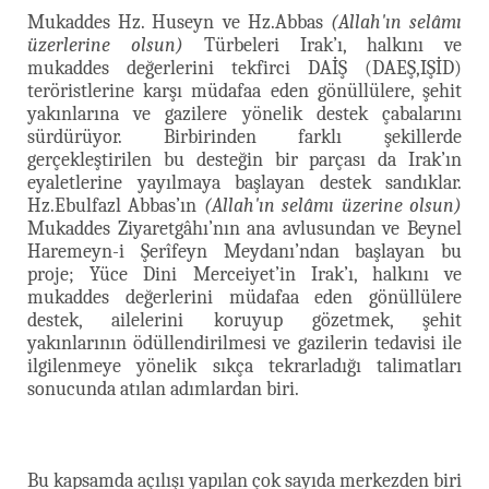
Mukaddes Hz. Huseyn ve Hz.Abbas
(Allah'ın selâmı
üzerlerine olsun)
Türbeleri Irak’ı, halkını ve
mukaddes değerlerini tekfirci DAİŞ (DAEŞ,IŞİD)
teröristlerine karşı müdafaa eden gönüllülere, şehit
yakınlarına ve gazilere yönelik destek çabalarını
sürdürüyor. Birbirinden farklı şekillerde
gerçekleştirilen bu desteğin bir parçası da Irak’ın
eyaletlerine yayılmaya başlayan destek sandıklar.
Hz.Ebulfazl Abbas’ın
(Allah'ın selâmı üzerine olsun)
Mukaddes Ziyaretgâhı’nın ana avlusundan ve Beynel
Haremeyn-i Şerîfeyn Meydanı’ndan başlayan bu
proje; Yüce Dini Merceiyet’in Irak’ı, halkını ve
mukaddes değerlerini müdafaa eden gönüllülere
destek, ailelerini koruyup gözetmek, şehit
yakınlarının ödüllendirilmesi ve gazilerin tedavisi ile
ilgilenmeye yönelik sıkça tekrarladığı talimatları
sonucunda atılan adımlardan biri.
Bu kapsamda açılışı yapılan çok sayıda merkezden biri