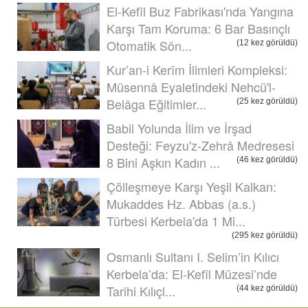
El-Kefîl Buz Fabrikası'nda Yangına
Karşı Tam Koruma: 6 Bar Basınçlı
Otomatik Sön...
(12 kez görüldü)
Kur’an-i Kerîm İlimleri Kompleksi:
Müsennâ Eyaletindeki Nehcü'l-
Belâga Eğitimler...
(25 kez görüldü)
Babil Yolunda İlim ve İrşad
Desteği: Feyzu'z-Zehrâ Medresesi
8 Bini Aşkın Kadın ...
(46 kez görüldü)
Çölleşmeye Karşı Yeşil Kalkan:
Mukaddes Hz. Abbas (a.s.)
Türbesi Kerbela'da 1 Mi...
(295 kez görüldü)
Osmanlı Sultanı I. Selim’in Kılıcı
Kerbela’da: El-Kefîl Müzesi’nde
Tarihi Kılıçl...
(44 kez görüldü)