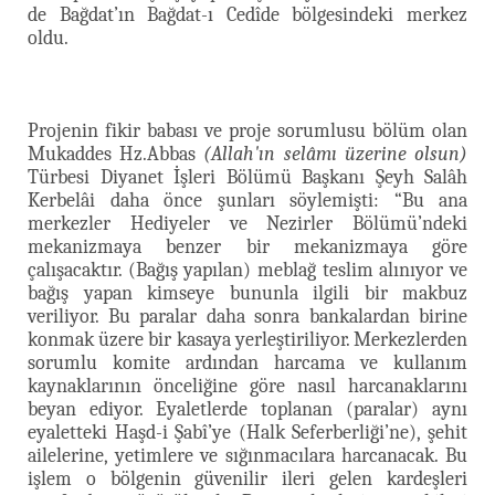
de Bağdat’ın Bağdat-ı Cedîde bölgesindeki merkez
oldu.
Projenin fikir babası ve proje sorumlusu bölüm olan
Mukaddes Hz.Abbas
(Allah'ın selâmı üzerine olsun)
Türbesi Diyanet İşleri Bölümü Başkanı Şeyh Salâh
Kerbelâi daha önce şunları söylemişti: “Bu ana
merkezler Hediyeler ve Nezirler Bölümü’ndeki
mekanizmaya benzer bir mekanizmaya göre
çalışacaktır. (Bağış yapılan) meblağ teslim alınıyor ve
bağış yapan kimseye bununla ilgili bir makbuz
veriliyor. Bu paralar daha sonra bankalardan birine
konmak üzere bir kasaya yerleştiriliyor. Merkezlerden
sorumlu komite ardından harcama ve kullanım
kaynaklarının önceliğine göre nasıl harcanaklarını
beyan ediyor. Eyaletlerde toplanan (paralar) aynı
eyaletteki Haşd-i Şabî’ye (Halk Seferberliği’ne), şehit
ailelerine, yetimlere ve sığınmacılara harcanacak. Bu
işlem o bölgenin güvenilir ileri gelen kardeşleri