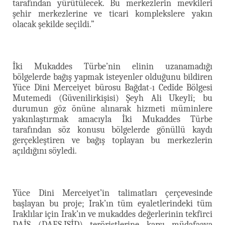
tarafından yürütülecek. Bu merkezlerin mevkileri
şehir merkezlerine ve ticari komplekslere yakın
olacak şekilde seçildi.”
İki Mukaddes Türbe’nin elinin uzanamadığı
bölgelerde bağış yapmak isteyenler olduğunu bildiren
Yüce Dini Merceiyet bürosu Bağdat-ı Cedîde Bölgesi
Mutemedi (Güvenilirkişisi) Şeyh Ali Ukeylî; bu
durumun göz önüne alınarak hizmeti müminlere
yakınlaştırmak amacıyla İki Mukaddes Türbe
tarafından söz konusu bölgelerde gönüllü kaydı
gerçekleştiren ve bağış toplayan bu merkezlerin
açıldığını söyledi.
Yüce Dini Merceiyet’in talimatları çerçevesinde
başlayan bu proje; Irak’ın tüm eyaletlerindeki tüm
Iraklılar için Irak’ın ve mukaddes değerlerinin tekfirci
DAİŞ (DAEŞ,IŞİD) teröristlerine karşı müdafaaya