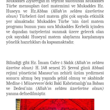
Mukaddes Ziyaretgâh’ın teşrifat salonunda Mukaddes
Türbe mensupları özel matemimi ve Mukaddes Hz.
Huseyn ve Hz.Abbas
(Allah'ın selâmı üzerlerine
olsun)
Türbeleri özel matem gibi çok sayıda etkinlik
yer almaktadır. Mukaddes Türbe ‘nin özel matem
programı bunun yanı sıra Mukaddes Kerbelâ içinden
ve dışından taziyelerini sunmak üzere gelecek olan
çok sayıdaki Huseynî matem alaylarını karşılamaya
yönelik hazırlıkları da kapsamaktadır.
Bilindiği gibi Hz. İmam Cafer-i Sâdık
(Allah'ın selâmı
üzerine olsun)
H. 148 senesi 25 Şevval günü Abbasî
rejimi yöneticisi Mansur’un zehirli üzüm yedirmesi
sonucu altmış beş yaşında şehîd olmuş ve akabinde
Medîne-i Münevvere’deki Bakî Kabristanlığı’na Babası
ve Dedesi’nin
(Allah'ın selâmı üzerlerine olsun)
yanına defnedilmiştir.