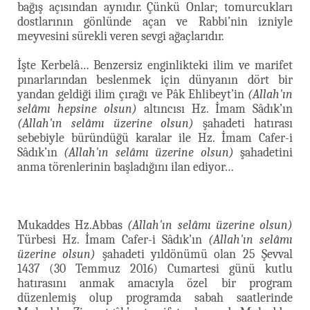
bağış açısından aynıdır. Çünkü Onlar; tomurcukları
dostlarının gönlünde açan ve Rabbi’nin izniyle
meyvesini sürekli veren sevgi ağaçlarıdır.
İşte Kerbelâ… Benzersiz enginlikteki ilim ve marifet
pınarlarından beslenmek için dünyanın dört bir
yandan geldiği ilim çırağı ve Pâk Ehlibeyt’in
(Allah'ın
selâmı hepsine olsun)
altıncısı Hz. İmam Sâdık’ın
(Allah'ın selâmı üzerine olsun)
şahadeti hatırası
sebebiyle büründüğü karalar ile Hz. İmam Cafer-i
Sâdık’ın
(Allah'ın selâmı üzerine olsun)
şahadetini
anma törenlerinin başladığını ilan ediyor…
Mukaddes Hz.Abbas
(Allah'ın selâmı üzerine olsun)
Türbesi Hz. İmam Cafer-i Sâdık’ın
(Allah'ın selâmı
üzerine olsun)
şahadeti yıldönümü olan 25 Şevval
1437 (30 Temmuz 2016) Cumartesi günü kutlu
hatırasını anmak amacıyla özel bir program
düzenlemiş olup programda sabah saatlerinde