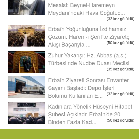
Mesaisi: Beynel-Haremeyn
Meydanı’ndaki Hava Soğutuc...
(33 kez görüldü)
Erbaîn Yoğunluğuna İzdihamsız
Çözüm: Harem-i Şerîf’te Ziyaretçi
Akışı Başarıyla ...
(50 kez görüldü)
Zuhur Yakarışı: Hz. Abbas (a.s.)
Türbesi’nde Nudbe Duası Meclisi
(35 kez görüldü)
Erbaîn Ziyareti Sonrası Envanter
Sayımı Başladı: Depo İşleri
Bölümü Kullanılan E...
(32 kez görüldü)
Kadınlara Yönelik Hüseyni Hitabet
Şubesi Açıkladı: Erbaîn'de 20
Binden Fazla Kad...
(50 kez görüldü)