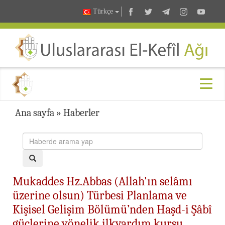
Türkçe
Ana sayfa
»
Haberler
Mukaddes Hz.Abbas (Allah'ın selâmı
üzerine olsun) Türbesi Planlama ve
Kişisel Gelişim Bölümü’nden Haşd-i Şâbî
güçlerine yönelik ilkyardım kursu