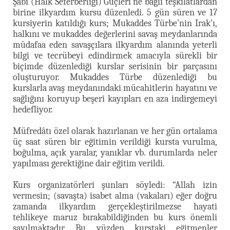
Şabî (Halk Seferberliği) Güçleri’ne bağlı teşkilatlardan
birine ilkyardım kursu düzenledi. 5 gün süren ve 17
kursiyerin katıldığı kurs; Mukaddes Türbe’nin Irak’ı,
halkını ve mukaddes değerlerini savaş meydanlarında
müdafaa eden savaşçılara ilkyardım alanında yeterli
bilgi ve tecrübeyi edindirmek amacıyla sürekli bir
biçimde düzenlediği kurslar serisinin bir parçasını
oluşturuyor. Mukaddes Türbe düzenlediği bu
kurslarla avaş meydanındaki mücahitlerin hayatını ve
sağlığını koruyup beşeri kayıpları en aza indirgemeyi
hedefliyor.
Müfredâtı özel olarak hazırlanan ve her gün ortalama
üç saat süren bir eğitimin verildiği kursta vurulma,
boğulma, açık yaralar, yanıklar vb. durumlarda neler
yapılması gerektiğine dair eğitim verildi.
Kurs organizatörleri şunları söyledi: “Allah izin
vermesin; (savaşta) isabet alma (vakaları) eğer doğru
zamanda ilkyardım gerçekleştirilmezse hayati
tehlikeye maruz bırakabildiğinden bu kurs önemli
sayılmaktadır. Bu yüzden kurstaki eğitmenler