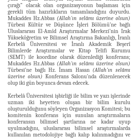
çırağı” olacak olan organizasyonun başlaması için
gerekli tüm hazırlıkların tamamlandığını duyurdu.
Mukaddes Hz.Abbas
(Allah'ın selâmı üzerine olsun)
Türbesi Kültür ve Düşünce İşleri Bölümü’ne bağlı
Uluslararası El-Amîd Araştırmalar Merkezi’nin Irak
Yükseköğretim ve Bilimsel Araştırma Bakanlığı, İranlı
Kerbelâ Üniversitesi ve İranlı Akademik Beşerî
Bilimlerde Araştırmalar ve Kitap Telifi Kurumu
(SEMT) ile koordine olarak düzenlediği konferans;
Mukaddes Hz.Abbas
(Allah'ın selâmı üzerine olsun)
Türbesi’ne bağlı Hz. İmam Hasan
(Allah'ın selâmı
üzerine olsun)
Konferans Salonu’nda düzenlenecek
olup iki gün boyunca devam edecek.
Kerbelâ Üniversitesi işbirliği ile bilim ve yazı işlerinde
uzman iki heyetten oluşan bir bilim kurulu
oluşturulduğunu söyleyen Organizasyon Komitesi; bu
komitenin konferans için sunulan araştırmaların
konferansın bilimsel şartlarına ne kadar uyup
uyulmadığını, uluslararası bilimsel araştırmalarda
kullanılan metodolojiye bağlı kalıp kalınmadığını ve