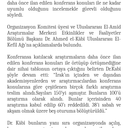
daha önce ilan edilen konferans konuları ile ne kadar
uyumlu olduğunu incelemekle görevli olduğunu
söyledi.
Organizasyon Komitesi üyesi ve Uluslararası El-Amîd
Araştırmalar Merkezi Etkinlikler ve Faaliyetler
Bölümü Başkanı Dr. Ahmed el-Kâbî Uluslararası El-
Kefîl Ağı’na açıklamalarda bulundu.
Konferansa katılacak araştırmaların daha önce ilan
edilen konferans konuları ile örtüşüp örtüşmediğine
dair nihai tablonun ortaya çıktığını belirten Dr.Kabî
şöyle devam etti: “Irak’ın içinden ve dışından
akademisyenlerden ve araştırmacılardan konferans
konularına göre çeşitlenen birçok farklı araştırma
teslim alındı.Sayıları 150’yi aşmıştır. Bunların 100’ü
araştırma olarak alındı. Bunlar içerisinden 40
araştırma kabul edilip 60’ı reddedildi. 38’i sabah ve
akşam olmak üzere beş oturuma bölüştürüldü.”
Dr. Kâbî bunların yanı sıra organizasyonda açılış,