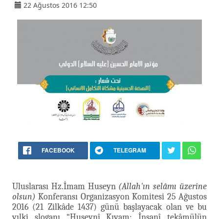
22 Ağustos 2016 12:50
FACEBOOK
TELEGRAM
Uluslarası Hz.İmam Huseyn
(Allah'ın selâmı üzerine
olsun)
Konferansı Organizasyon Komitesi 25 Ağustos
2016 (21 Zilkâde 1437) günü başlayacak olan ve bu
yılki sloganı “Huseynî Kıyam: İnsanî tekâmülün