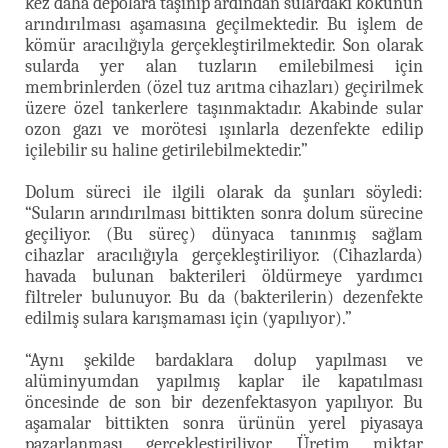
kez daha depolara taşınıp ardından sulardaki kokunun
arındırılması aşamasına geçilmektedir. Bu işlem de
kömür aracılığıyla gerçekleştirilmektedir. Son olarak
sularda yer alan tuzların emilebilmesi için
membrinlerden (özel tuz arıtma cihazları) geçirilmek
üzere özel tankerlere taşınmaktadır. Akabinde sular
ozon gazı ve morötesi ışınlarla dezenfekte edilip
içilebilir su haline getirilebilmektedir.”
Dolum süreci ile ilgili olarak da şunları söyledi:
“Suların arındırılması bittikten sonra dolum sürecine
geçiliyor. (Bu süreç) dünyaca tanınmış sağlam
cihazlar aracılığıyla gerçekleştiriliyor. (Cihazlarda)
havada bulunan bakterileri öldürmeye yardımcı
filtreler bulunuyor. Bu da (bakterilerin) dezenfekte
edilmiş sulara karışmaması için (yapılıyor).”
“Aynı şekilde bardaklara dolup yapılması ve
alüminyumdan yapılmış kaplar ile kapatılması
öncesinde de son bir dezenfektasyon yapılıyor. Bu
aşamalar bittikten sonra ürünün yerel piyasaya
pazarlanması gerçekleştiriliyor. Üretim miktar