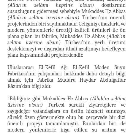
(Allah'ın selâmı hepsine olsun)
dostlarının
susuzluğunu gidermesi sebebiyle Mukaddes Hz.Abbas
(Allah'ın selâmı üzerine olsun)
Türbesi’nin önemli
projelerinden biri sayılmaktadır. Gelişmiş cihazlarla ve
modern yöntemlerle ürettiği kaliteli ürünleri ile ön
plana çıkan bu fabrika; Mukaddes Hz.Abbas
(Allah'ın
selâmı üzerine olsun)
Türbesi’nin yerli üretimi
desteklemeyi ve dışarıdan ithali azaltmayı hedefleyen
planı kapsamındaki projelerdendir.
Uluslararası El-Kefîl Ağı El-Kefîl Maden Suyu
Fabrikası’nın çalışmaları hakkında daha detaylı bilgi
almak için Fabrika Müdürü Haydar Abdulgaffar
Kâzım’dan bilgi aldı:
“Bildiğiniz gibi Mukaddes Hz.Abbas
(Allah'ın selâmı
üzerine olsun)
Türbesi sürekli ziyaretçilere ve
saygıdeğer vatandaşlara en üstün hizmeti sunmaya
sürekli özen göstermekte olup bu çerçevede bir dizi
önemli projeyi tamamlamıştır. Bunlardan biri de
modern yöntemlerle inşa edilen su arıtma ve