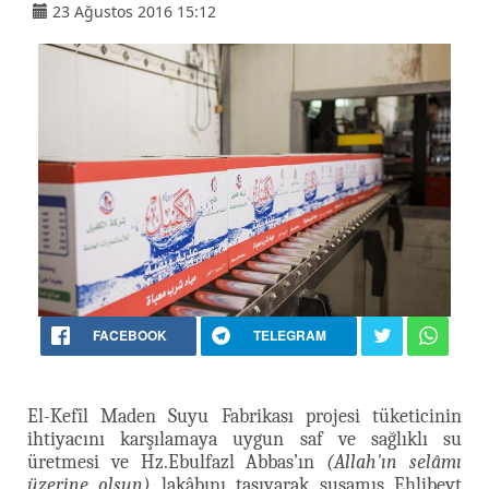
23 Ağustos 2016 15:12
FACEBOOK
TELEGRAM
El-Kefîl Maden Suyu Fabrikası projesi tüketicinin
ihtiyacını karşılamaya uygun saf ve sağlıklı su
üretmesi ve Hz.Ebulfazl Abbas’ın
(Allah'ın selâmı
üzerine olsun)
lakâbını taşıyarak susamış Ehlibeyt