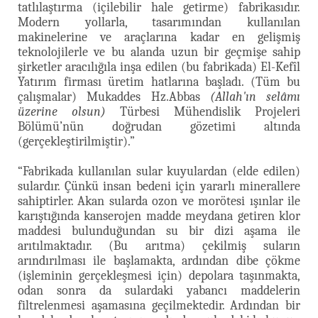
tatlılaştırma (içilebilir hale getirme) fabrikasıdır.
Modern yollarla, tasarımından kullanılan
makinelerine ve araçlarına kadar en gelişmiş
teknolojilerle ve bu alanda uzun bir geçmişe sahip
şirketler aracılığıla inşa edilen (bu fabrikada) El-Kefîl
Yatırım firması üretim hatlarına başladı. (Tüm bu
çalışmalar) Mukaddes Hz.Abbas
(Allah'ın selâmı
üzerine olsun)
Türbesi Mühendislik Projeleri
Bölümü’nün doğrudan gözetimi altında
(gerçekleştirilmiştir).”
“Fabrikada kullanılan sular kuyulardan (elde edilen)
sulardır. Çünkü insan bedeni için yararlı minerallere
sahiptirler. Akan sularda ozon ve morötesi ışınlar ile
karıştığında kanserojen madde meydana getiren klor
maddesi bulunduğundan su bir dizi aşama ile
arıtılmaktadır. (Bu arıtma) çekilmiş suların
arındırılması ile başlamakta, ardından dibe çökme
(işleminin gerçekleşmesi için) depolara taşınmakta,
odan sonra da sulardaki yabancı maddelerin
filtrelenmesi aşamasına geçilmektedir. Ardından bir