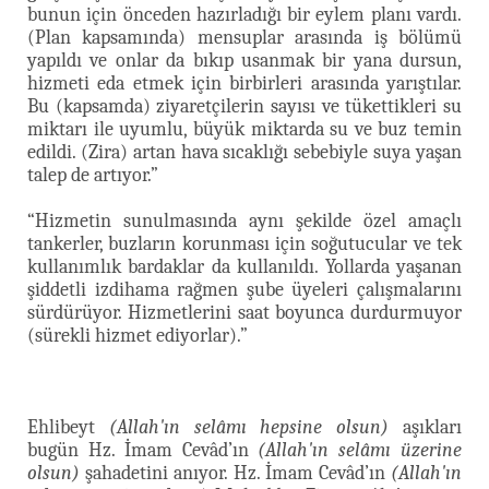
bunun için önceden hazırladığı bir eylem planı vardı.
(Plan kapsamında) mensuplar arasında iş bölümü
yapıldı ve onlar da bıkıp usanmak bir yana dursun,
hizmeti eda etmek için birbirleri arasında yarıştılar.
Bu (kapsamda) ziyaretçilerin sayısı ve tükettikleri su
miktarı ile uyumlu, büyük miktarda su ve buz temin
edildi. (Zira) artan hava sıcaklığı sebebiyle suya yaşan
talep de artıyor.”
“Hizmetin sunulmasında aynı şekilde özel amaçlı
tankerler, buzların korunması için soğutucular ve tek
kullanımlık bardaklar da kullanıldı. Yollarda yaşanan
şiddetli izdihama rağmen şube üyeleri çalışmalarını
sürdürüyor. Hizmetlerini saat boyunca durdurmuyor
(sürekli hizmet ediyorlar).”
Ehlibeyt
(Allah'ın selâmı hepsine olsun)
aşıkları
bugün Hz. İmam Cevâd’ın
(Allah'ın selâmı üzerine
olsun)
şahadetini anıyor. Hz. İmam Cevâd’ın
(Allah'ın