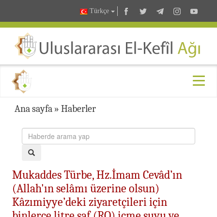
Türkçe
Ana sayfa
»
Haberler
Mukaddes Türbe, Hz.İmam Cevâd’ın
(Allah'ın selâmı üzerine olsun)
Kâzımiyye’deki ziyaretçileri için
binlerce litre saf (RO) içme suyu ve