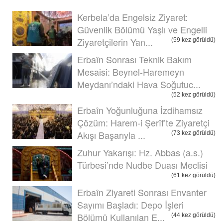
Kerbela’da Engelsiz Ziyaret:
Güvenlik Bölümü Yaşlı ve Engelli
Ziyaretçilerin Yan...
(59 kez görüldü)
Erbaîn Sonrası Teknik Bakım
Mesaisi: Beynel-Haremeyn
Meydanı’ndaki Hava Soğutuc...
(52 kez görüldü)
Erbaîn Yoğunluğuna İzdihamsız
Çözüm: Harem-i Şerîf’te Ziyaretçi
Akışı Başarıyla ...
(73 kez görüldü)
Zuhur Yakarışı: Hz. Abbas (a.s.)
Türbesi’nde Nudbe Duası Meclisi
(61 kez görüldü)
Erbaîn Ziyareti Sonrası Envanter
Sayımı Başladı: Depo İşleri
Bölümü Kullanılan E...
(44 kez görüldü)