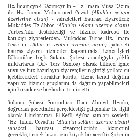
Hz. İmameyn-i Kâzımeyn’in – Hz. İmam Musa Kâzım
ile Hz. İmam Muhammed Cevâd
(Allah'ın selâmı
üzerlerine olsun)
- şahadetleri hatırası ziyaretleri;
Mukaddes Hz.Abbas
(Allah'ın selâmı üzerine olsun)
Türbesi’nin desteklediği ve hizmet kadrosu ile
katıldığı ziyaretlerden. Mukaddes Türbe Hz. İmam
Cevâd’ın
(Allah'ın selâmı üzerine olsun)
şahadeti
hatırası ziyareti hizmetleri kapsamında Hizmet İşleri
Bölümü’ne bağlı Sulama Şubesi aracılığıyla yüklü
miktarlarda (RO- Ters Ozmos) olarak bilinen içme
suyu ve buz hazırlayıp ziyaretçilerin gittiği yollara su
içebilecekleri duraklar kurdu, bizzat kendi dağıtım
yaptı ve hizmet gruplarını da dağıtım yapabilmeleri
için bu sular ve buzlardan temin etti.
Sulama Şubesi Sorumlusu Hacı Ahmed Henûn,
doğrudan gözetimini gerçekleştiği çalışmalar ile ilgili
olarak Uluslararası El-Kefîl Ağı’na şunları söyledi:
“Hz. İmam Cevâd’ın
(Allah'ın selâmı üzerine olsun)
şahadeti hatırası ziyaretçilerinin hizmetini
gerçekleştirmek bizim için büyük bir şereftir. Şubenin