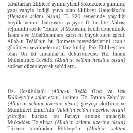
taraftarları Zilhicce ayının yirmi dokuzuncu gününü;
yani vahyin indiği yuva olan Ehlibeyt Hanedânı’nı
(Hepsine selâm olsun)
H. 220 senesinde yaşadığı
büyük acının hatırasını yaşıyor. O tarihte Abbasî
rejiminin sözde “Halîfe”si Mutasım, kendi döneminde
İslam’a ve Müslümanlara karşı en büyük suçu işledi:
Allah-u Teâlâ’nın bu ümmete meveddetlerini (can-ı
gönülden sevilmelerini) farz kıldığı Pâk Ehlibeyt’ten
olan On iki İmamlar’ın dokuzuncusu Hz. İmam
Muhammed Cevâd’a
(Allah'ın selâmı hepsine olsun)
suikast düzenleyerek şehîd etti.
Hz. Resûlullah’ı
(Allah-u Teâlâ O'na ve Pâk
Ehlibeyti'ne salât etsin)
inciten, Hz. Fatıma Zehrâ’ya
(Allah'ın selâmı üzerine olsun)
gözyaşı akıttıran ve
Müminleri Emîri’nin
(Allah'ın selâmı üzerine olsun)
yüreğini burkan bu faciayı anmak amacıyla
Mukaddes Hz.Abbas
(Allah'ın selâmı üzerine olsun)
Türbesi tarafından Ehlibeyt’in
(Allah'ın selâmı