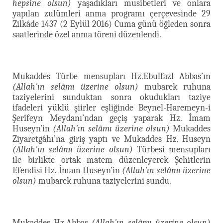
hepsine olsun)
yaşadıkları musibetleri ve onlara
yapılan zulümleri anma programı çerçevesinde 29
Zilkâde 1437 (2 Eylül 2016) Cuma günü öğleden sonra
saatlerinde özel anma töreni düzenlendi.
Mukaddes Türbe mensupları Hz.Ebulfazl Abbas’ın
(Allah'ın selâmı üzerine olsun)
mubarek ruhuna
taziyelerini sunduktan sonra okudukları taziye
ifadeleri yüklü şiirler eşliğinde Beynel-Haremeyn-i
Şerîfeyn Meydanı’ndan geçiş yaparak Hz. İmam
Huseyn’in
(Allah'ın selâmı üzerine olsun)
Mukaddes
Ziyaretgâhı’na giriş yaptı ve Mukaddes Hz. Huseyn
(Allah'ın selâmı üzerine olsun)
Türbesi mensupları
ile birlikte ortak matem düzenleyerek Şehitlerin
Efendisi Hz. İmam Huseyn’in
(Allah'ın selâmı üzerine
olsun)
mubarek ruhuna taziyelerini sundu.
Mukaddes Hz.Abbas
(Allah'ın selâmı üzerine olsun)