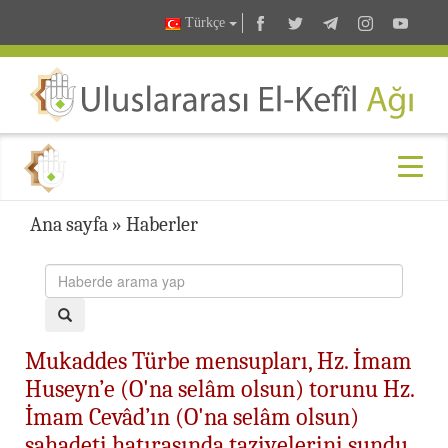
Türkçe
Ana sayfa
»
Haberler
Mukaddes Türbe mensupları, Hz. İmam
Huseyn’e (O'na selâm olsun) torunu Hz.
İmam Cevâd’ın (O'na selâm olsun)
şahadeti hatırasında taziyelerini sundu.