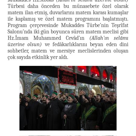
Türbesi daha önceden bu münasebete özel olarak
matem ilan etmiş, duvarlarını matem karası kumaşlar
ile kaplamış ve özel matem programını başlatmıştı.
Program çerçevesinde Mukaddes Türbe’nin Teşrîfat
Salonu’nda iki gün boyunca süren matem meclisi gibi
Hz.İmam Muhammed Cevâd’ın
(Allah'ın selâmı
üzerine olsun)
ve fedâkarlıklarını beyan eden dini
sohbetler, matem ve mersiye meclislerinden oluşan
çok sayıda etkinlik yer aldı.