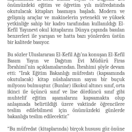
önümüzdeki eğitim ve öğretim yılı müfredatında
okutulacak kitapları basmaya başladı. Modern ve
gelişmiş araçlar ve makinelerin yetenekli ve yüksek
yetkinliğe sahip bir kadro tarafından kullanıldığı El-
Kefîl Yayınevi okul kitaplarını Dünya çapında basılan
benzerleri ile yarışan ve hatta bazı yönlerden üstün
bir kalitede basıyor.
Bu sözler Uluslararası El-Kefîl Ağı’na konuşan El-Kefîl
Basım Yayın ve Dağıtım Evi Müdürü Firas
İbrahimî’nin açıklamalarından. İbrahimi şöyle devam
etti: “Irak Eğitim Bakanlığı müfredatı (kapsamında
okutulacak) kitap nüshalarının sayısı bir buçuk
milyonu bulmuştur. (Bunlar) ilkokul altıncı sınıf, orta
ikinci ile üçüncü sınıf ve lise dördüncü sınıf gibi
muhtelif eğitim aşamalarını kapsamakta olup
anlaşmada belirtildiği üzere vaktinde öğrencilere
teslim edilebilmesi için önümüzdeki günlerde
bakanlığa teslim edilecektir.”
“Bu müfredat (kitaplarında) birçok hususu göz önüne