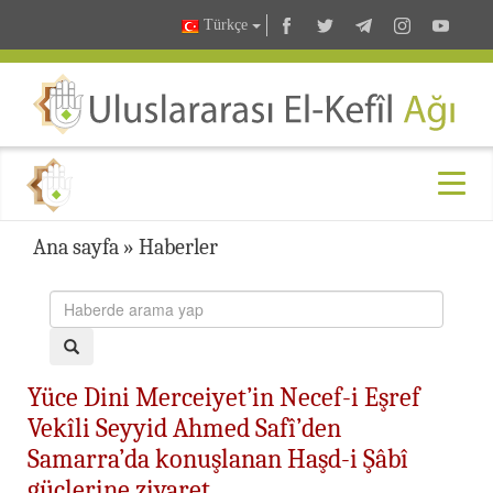
Türkçe
Ana sayfa
»
Haberler
Yüce Dini Merceiyet’in Necef-i Eşref
Vekîli Seyyid Ahmed Safî’den
Samarra’da konuşlanan Haşd-i Şâbî
güçlerine ziyaret