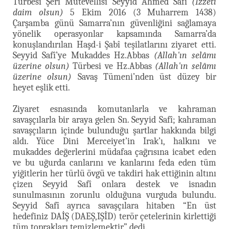
Türbesi Şerî Mütevellîsi Seyyid Ahmed Safî
(İzzeti
daim olsun)
5 Ekim 2016 (3 Muharrem 1438)
Çarşamba günü Samarra’nın güvenliğini sağlamaya
yönelik operasyonlar kapsamında Samarra’da
konuşlandırılan Haşd-i Şabî teşilatlarını ziyaret etti.
Seyyid Safî’ye Mukaddes Hz.Abbas
(Allah'ın selâmı
üzerine olsun)
Türbesi ve Hz.Abbas
(Allah'ın selâmı
üzerine olsun)
Savaş Tümeni’nden üst düzey bir
heyet eşlik etti.
Ziyaret esnasında komutanlarla ve kahraman
savaşçılarla bir araya gelen Sn. Seyyid Safî; kahraman
savaşçıların içinde bulunduğu şartlar hakkında bilgi
aldı. Yüce Dini Merceiyet’in Irak’ı, halkını ve
mukaddes değerlerini müdafaa çağrısına icabet eden
ve bu uğurda canlarını ve kanlarını feda eden tüm
yiğitlerin her türlü övgü ve takdiri hak ettiğinin altını
çizen Seyyid Safî onlara destek ve isnadın
sunulmasının zorunlu olduğuna vurguda bulundu.
Seyyid Safî ayrıca savaşçılara hitaben “En üst
hedefiniz DAİŞ (DAEŞ,IŞİD) terör çetelerinin kirlettiği
tüm toprakları temizlemektir” dedi.