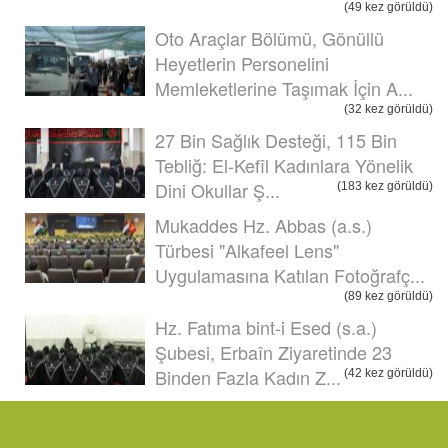
(49 kez görüldü)
Oto Araçlar Bölümü, Gönüllü
Heyetlerin Personelini
Memleketlerine Taşımak İçin A...
(32 kez görüldü)
27 Bin Sağlık Desteği, 115 Bin
Tebliğ: El-Kefîl Kadınlara Yönelik
Dini Okullar Ş...
(183 kez görüldü)
Mukaddes Hz. Abbas (a.s.)
Türbesi "Alkafeel Lens"
Uygulamasına Katılan Fotoğrafç...
(89 kez görüldü)
Hz. Fatıma bint-i Esed (s.a.)
Şubesi, Erbaîn Ziyaretinde 23
Binden Fazla Kadın Z...
(42 kez görüldü)