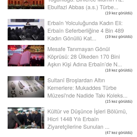
Ebulfazl Abbas (a.s.) Türbe...
(19 kez görüldü)
Erbaîn Yolculuğunda Kadın Eli:
Erbaîn Seferberliğine 4 Bin 489
Kadın Gönüllü Kat...
(19 kez görüldü)
Mesafe Tanımayan Gönül
Köprüsü: 28 Ülkeden 170 Bini
Aşkın Kişi Adına Erbaîn’de N...
(18 kez görüldü)
Sultanî Broşlardan Altın
Kemerlere: Mukaddes Türbe
Müzesi'nde Nadide Takı Koleks...
(15 kez görüldü)
Kültür ve Düşünce İşleri Bölümü,
Hicri 1448 Yılı Erbaîn
Ziyaretçilerine Sunulan ...
(47 kez görüldü)