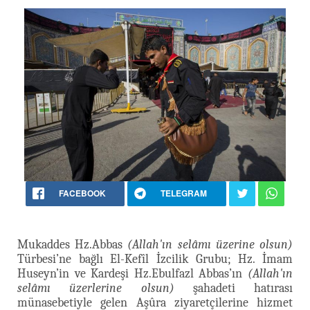
FACEBOOK
TELEGRAM
Mukaddes Hz.Abbas
(Allah'ın selâmı üzerine olsun)
Türbesi’ne bağlı El-Kefîl İzcilik Grubu; Hz. İmam
Huseyn’in ve Kardeşi Hz.Ebulfazl Abbas’ın
(Allah'ın
selâmı üzerlerine olsun)
şahadeti hatırası
münasebetiyle gelen Aşûra ziyaretçilerine hizmet