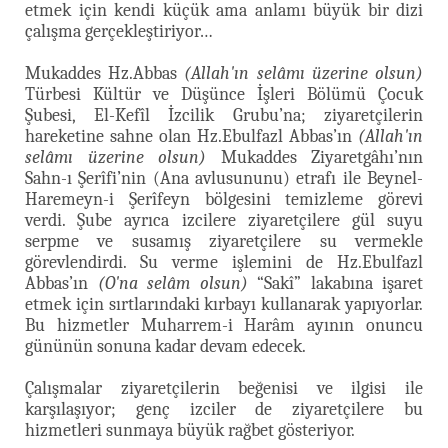
etmek için kendi küçük ama anlamı büyük bir dizi
çalışma gerçekleştiriyor…
Mukaddes Hz.Abbas
(Allah'ın selâmı üzerine olsun)
Türbesi Kültür ve Düşünce İşleri Bölümü Çocuk
Şubesi, El-Kefîl İzcilik Grubu’na; ziyaretçilerin
hareketine sahne olan Hz.Ebulfazl Abbas’ın
(Allah'ın
selâmı üzerine olsun)
Mukaddes Ziyaretgâhı’nın
Sahn-ı Şerîfi’nin (Ana avlusununu) etrafı ile Beynel-
Haremeyn-i Şerîfeyn bölgesini temizleme görevi
verdi. Şube ayrıca izcilere ziyaretçilere gül suyu
serpme ve susamış ziyaretçilere su vermekle
görevlendirdi. Su verme işlemini de Hz.Ebulfazl
Abbas’ın
(O'na selâm olsun)
“Sakî” lakabına işaret
etmek için sırtlarındaki kırbayı kullanarak yapıyorlar.
Bu hizmetler Muharrem-i Harâm ayının onuncu
gününün sonuna kadar devam edecek.
Çalışmalar ziyaretçilerin beğenisi ve ilgisi ile
karşılaşıyor; genç izciler de ziyaretçilere bu
hizmetleri sunmaya büyük rağbet gösteriyor.