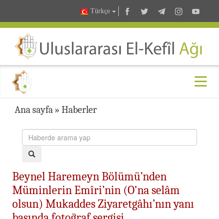
Türkçe
Ana sayfa
»
Haberler
Beynel Haremeyn Bölümü’nden
Müminlerin Emîri’nin (O'na selâm
olsun) Mukaddes Ziyaretgâhı’nın yanı
başında fotoğraf sergisi