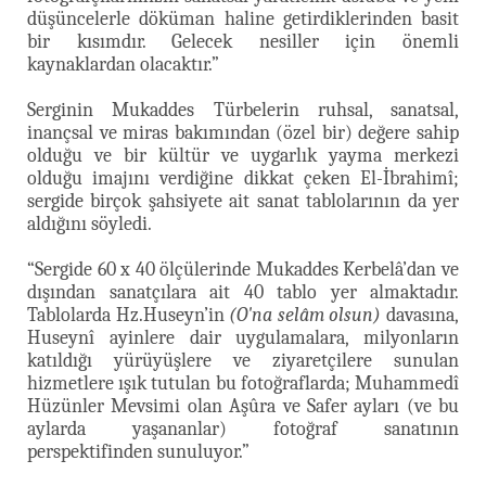
düşüncelerle döküman haline getirdiklerinden basit
bir kısımdır. Gelecek nesiller için önemli
kaynaklardan olacaktır.”
Serginin Mukaddes Türbelerin ruhsal, sanatsal,
inançsal ve miras bakımından (özel bir) değere sahip
olduğu ve bir kültür ve uygarlık yayma merkezi
olduğu imajını verdiğine dikkat çeken El-İbrahimî;
sergide birçok şahsiyete ait sanat tablolarının da yer
aldığını söyledi.
“Sergide 60 x 40 ölçülerinde Mukaddes Kerbelâ’dan ve
dışından sanatçılara ait 40 tablo yer almaktadır.
Tablolarda Hz.Huseyn’in
(O'na selâm olsun)
davasına,
Huseynî ayinlere dair uygulamalara, milyonların
katıldığı yürüyüşlere ve ziyaretçilere sunulan
hizmetlere ışık tutulan bu fotoğraflarda; Muhammedî
Hüzünler Mevsimi olan Aşûra ve Safer ayları (ve bu
aylarda yaşananlar) fotoğraf sanatının
perspektifinden sunuluyor.”