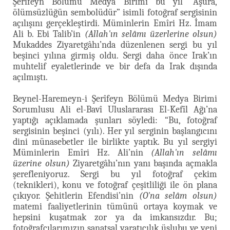
Şerîfeyn Bölümü Medya Birimi bu yıl “Aşûra,
ölümsüzlüğün sembolüdür” isimli fotoğraf sergisinin
açılışını gerçekleştirdi. Müminlerin Emîri Hz. İmam
Ali b. Ebi Talib’in
(Allah'ın selâmı üzerlerine olsun)
Mukaddes Ziyaretgâhı’nda düzenlenen sergi bu yıl
beşinci yılına girmiş oldu. Sergi daha önce Irak’ın
muhtelif eyaletlerinde ve bir defa da Irak dışında
açılmıştı.
Beynel-Haremeyn-i Şerîfeyn Bölümü Medya Birimi
Sorumlusu Ali el-Bavî Uluslararası El-Kefîl Ağı’na
yaptığı açıklamada şunları söyledi: “Bu, fotoğraf
sergisinin beşinci (yılı). Her yıl serginin başlangıcını
dini münasebetler ile birlikte yaptık. Bu yıl sergiyi
Müminlerin Emîri Hz. Ali’nin
(Allah'ın selâmı
üzerine olsun)
Ziyaretgâhı’nın yanı başında açmakla
şerefleniyoruz. Sergi bu yıl fotoğraf çekim
(teknikleri), konu ve fotoğraf çeşitliliği ile ön plana
çıkıyor. Şehitlerin Efendisi’nin
(O'na selâm olsun)
matemi faaliyetlerinin tümünü ortaya koymak ve
hepsini kuşatmak zor ya da imkansızdır. Bu;
fotoğrafçılarımızın sanatsal yaratıcılık üslubu ve yeni