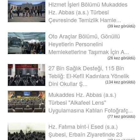
Hizmet İşleri Bölümü Mukaddes
Hz. Abbas (a.s.) Türbesi
Çevresinde Temizlik Hamle...
(39 kez görüldü)
Oto Araçlar Bölümü, Gönüllü
Heyetlerin Personelini
Memleketlerine Taşımak İçin A...
(26 kez görüldü)
27 Bin Sağlık Desteği, 115 Bin
Tebliğ: El-Kefîl Kadınlara Yönelik
Dini Okullar Ş...
(134 kez görüldü)
Mukaddes Hz. Abbas (a.s.)
Türbesi "Alkafeel Lens"
Uygulamasına Katılan Fotoğrafç...
(77 kez görüldü)
Hz. Fatıma bint-i Esed (s.a.)
Şubesi, Erbaîn Ziyaretinde 23