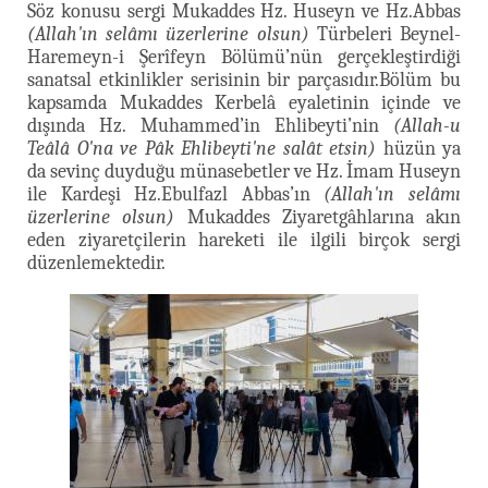
Söz konusu sergi Mukaddes Hz. Huseyn ve Hz.Abbas
(Allah'ın selâmı üzerlerine olsun)
Türbeleri Beynel-
Haremeyn-i Şerîfeyn Bölümü’nün gerçekleştirdiği
sanatsal etkinlikler serisinin bir parçasıdır.Bölüm bu
kapsamda Mukaddes Kerbelâ eyaletinin içinde ve
dışında Hz. Muhammed’in Ehlibeyti’nin
(Allah-u
Teâlâ O'na ve Pâk Ehlibeyti'ne salât etsin)
hüzün ya
da sevinç duyduğu münasebetler ve Hz. İmam Huseyn
ile Kardeşi Hz.Ebulfazl Abbas’ın
(Allah'ın selâmı
üzerlerine olsun)
Mukaddes Ziyaretgâhlarına akın
eden ziyaretçilerin hareketi ile ilgili birçok sergi
düzenlemektedir.