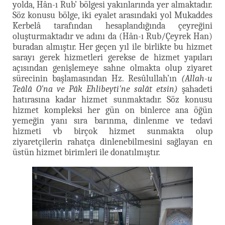
yolda, Hân-ı Rub’ bölgesi yakınlarında yer almaktadır.
Söz konusu bölge, iki eyalet arasındaki yol Mukaddes
Kerbelâ tarafından hesaplandığında çeyreğini
oluşturmaktadır ve adını da (Hân-ı Rub/Çeyrek Han)
buradan almıştır. Her geçen yıl ile birlikte bu hizmet
sarayı gerek hizmetleri gerekse de hizmet yapıları
açısından genişlemeye sahne olmakta olup ziyaret
sürecinin başlamasından Hz. Resûlullah’ın
(Allah-u
Teâlâ O'na ve Pâk Ehlibeyti'ne salât etsin)
şahadeti
hatırasına kadar hizmet sunmaktadır. Söz konusu
hizmet kompleksi her gün on binlerce ana öğün
yemeğin yanı sıra barınma, dinlenme ve tedavi
hizmeti vb birçok hizmet sunmakta olup
ziyaretçilerin rahatça dinlenebilmesini sağlayan en
üstün hizmet birimleri ile donatılmıştır.