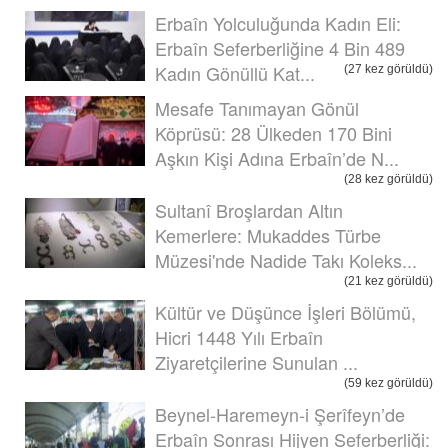
Erbaîn Yolculuğunda Kadın Eli:
Erbaîn Seferberliğine 4 Bin 489
Kadın Gönüllü Kat...
(27 kez görüldü)
Mesafe Tanımayan Gönül
Köprüsü: 28 Ülkeden 170 Bini
Aşkın Kişi Adına Erbaîn’de N...
(28 kez görüldü)
Sultanî Broşlardan Altın
Kemerlere: Mukaddes Türbe
Müzesi'nde Nadide Takı Koleks...
(21 kez görüldü)
Kültür ve Düşünce İşleri Bölümü,
Hicri 1448 Yılı Erbaîn
Ziyaretçilerine Sunulan ...
(59 kez görüldü)
Beynel-Haremeyn-i Şerîfeyn’de
Erbaîn Sonrası Hijyen Seferberliği: