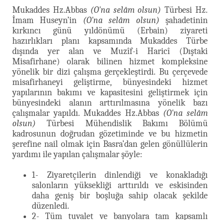
Mukaddes Hz.Abbas
(O'na selâm olsun)
Türbesi Hz.
İmam Huseyn’in
(O'na selâm olsun)
şahadetinin
kırkıncı günü yıldönümü (Erbain) ziyareti
hazırlıkları planı kapsamında Mukaddes Türbe
dışında yer alan ve Muzîf-i Haricî (Dıştaki
Misafirhane) olarak bilinen hizmet kompleksine
yönelik bir dizi çalışma gerçekleştirdi. Bu çerçevede
misafirhaneyi geliştirme, bünyesindeki hizmet
yapılarının bakımı ve kapasitesini geliştirmek için
bünyesindeki alanın arttırılmasına yönelik bazı
çalışmalar yapıldı. Mukaddes Hz.Abbas
(O'na selâm
olsun)
Türbesi Mühendislik Bakımı Bölümü
kadrosunun doğrudan gözetiminde ve bu hizmetin
şerefine nail olmak için Basra’dan gelen gönüllülerin
yardımı ile yapılan çalışmalar şöyle:
1- Ziyaretçilerin dinlendiği ve konakladığı
salonların yüksekliği arttırıldı ve eskisinden
daha geniş bir boşluğa sahip olacak şekilde
düzenledi.
2- Tüm tuvalet ve banyolara tam kapsamlı