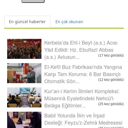
En güncel haberler
En çok okunan
Kerbela’da Ehl-i Beyt (a.s.) Acısı
Yâd Edildi: Hz. Ebulfazl Abbas
(a.s.) Avlusun...
(17 kez görüldü)
El-Kefîl Buz Fabrikası'nda Yangına
Karşı Tam Koruma: 6 Bar Basınçlı
Otomatik Sön...
(12 kez görüldü)
Kur’an-i Kerîm İlimleri Kompleksi:
Müsennâ Eyaletindeki Nehcü'l-
Belâga Eğitimler...
(25 kez görüldü)
Babil Yolunda İlim ve İrşad
Desteği: Feyzu'z-Zehrâ Medresesi