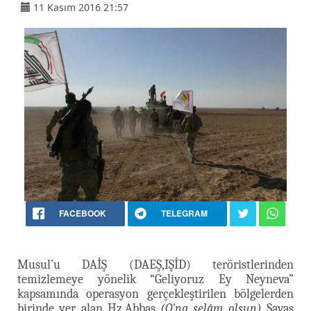
11 Kasım 2016 21:57
FACEBOOK
TELEGRAM
Musul’u DAİŞ (DAEŞ,IŞİD) teröristlerinden
temizlemeye yönelik “Geliyoruz Ey Neyneva”
kapsamında operasyon gerçekleştirilen bölgelerden
birinde yer alan Hz.Abbas
(O'na selâm olsun)
Savaş