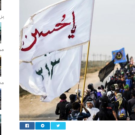
پز
مر
مج