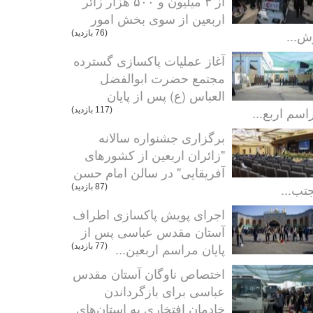
از ۳ میلیون و ۵۰۰ هزار زائر
اربعین از سوی بخش امور
ش...
(76 بازدید)
آغاز عملیات پاکسازی گسترده
مجتمع حضرت ابوالفضل
العباس (ع) پس از پایان
اسم اربع...
(117 بازدید)
برگزاری جشنواره سالانه
"زائران اربعین از کشورهای
آفریقایی" در سالن امام حسن
تب...
(87 بازدید)
اجرای پویش پاکسازی اطراف
آستان مقدس عباسی پس از
پایان مراسم اربعین...
(77 بازدید)
اختصاص ناوگان آستان مقدس
عباسی برای بازگرداندن
خادمان افتخاری به استان‌های