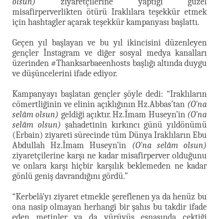
olsun)
ziyaretçilerine yaptığı güzel
misafirperverlikten ötürü Iraklılara teşekkür etmek
için hashtagler açarak teşekkür kampanyası başlattı.
Geçen yıl başlayan ve bu yıl ikincisini düzenleyen
gençler İnstagram ve diğer sosyal medya kanalları
üzerinden #Thanksarbaeenhosts başlığı altında duygu
ve düşüncelerini ifade ediyor.
Kampanyayı başlatan gençler şöyle dedi: “Iraklıların
cömertliğinin ve elinin açıklığının Hz.Abbas’tan
(O'na
selâm olsun)
geldiği açıktır. Hz.İmam Huseyn’in
(O'na
selâm olsun)
şahadetinin kırkıncı günü yıldönümü
(Erbain) ziyareti sürecinde tüm Dünya Iraklıların Ebu
Abdullah Hz.İmam Huseyn’in
(O'na selâm olsun)
ziyaretçilerine karşı ne kadar misafirperver olduğunu
ve onlara karşı hiçbir karşılık beklemeden ne kadar
gönlü geniş davrandığını gördü.”
“Kerbelâ’yı ziyaret etmekle şereflenen ya da henüz bu
ona nasip olmayan herhangi bir şahıs bu takdir ifade
eden metinler ya da yürüyüş esnasında çektiği