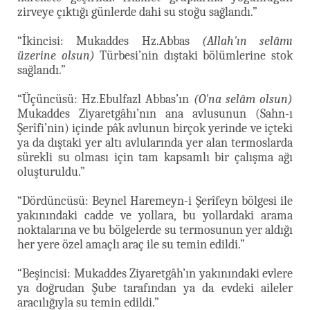
zirveye çıktığı günlerde dahi su stoğu sağlandı.”
“İkincisi: Mukaddes Hz.Abbas
(Allah'ın selâmı
üzerine olsun)
Türbesi’nin dıştaki bölümlerine stok
sağlandı.”
“Üçüncüsü: Hz.Ebulfazl Abbas’ın
(O'na selâm olsun)
Mukaddes Ziyaretgâhı’nın ana avlusunun (Sahn-ı
Şerîfi’nin) içinde pâk avlunun birçok yerinde ve içteki
ya da dıştaki yer altı avlularında yer alan termoslarda
sürekli su olması için tam kapsamlı bir çalışma ağı
oluşturuldu.”
“Dördüncüsü: Beynel Haremeyn-i Şerîfeyn bölgesi ile
yakınındaki cadde ve yollara, bu yollardaki arama
noktalarına ve bu bölgelerde su termosunun yer aldığı
her yere özel amaçlı araç ile su temin edildi.”
“Beşincisi: Mukaddes Ziyaretgâh’ın yakınındaki evlere
ya doğrudan Şube tarafından ya da evdeki aileler
aracılığıyla su temin edildi.”