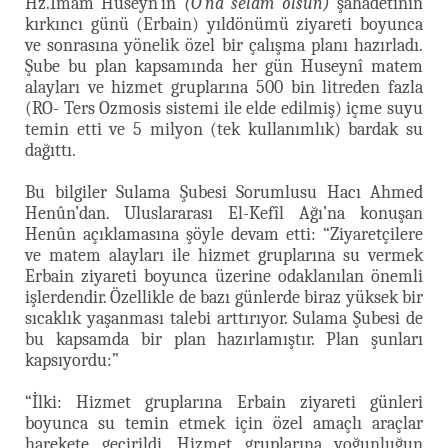
Hz.İmam Huseyn’in
(O'na selâm olsun)
şahadetinin
kırkıncı günü (Erbain) yıldönümü ziyareti boyunca
ve sonrasına yönelik özel bir çalışma planı hazırladı.
Şube bu plan kapsamında her gün Huseynî matem
alayları ve hizmet gruplarına 500 bin litreden fazla
(RO- Ters Ozmosis sistemi ile elde edilmiş) içme suyu
temin etti ve 5 milyon (tek kullanımlık) bardak su
dağıttı.
Bu bilgiler Sulama Şubesi Sorumlusu Hacı Ahmed
Henûn’dan. Uluslararası El-Kefîl Ağı’na konuşan
Henûn açıklamasına şöyle devam etti: “Ziyaretçilere
ve matem alayları ile hizmet gruplarına su vermek
Erbain ziyareti boyunca üzerine odaklanılan önemli
işlerdendir. Özellikle de bazı günlerde biraz yüksek bir
sıcaklık yaşanması talebi arttırıyor. Sulama Şubesi de
bu kapsamda bir plan hazırlamıştır. Plan şunları
kapsıyordu:”
“İlki: Hizmet gruplarına Erbain ziyareti günleri
boyunca su temin etmek için özel amaçlı araçlar
harekete geçirildi. Hizmet gruplarına yoğunluğun