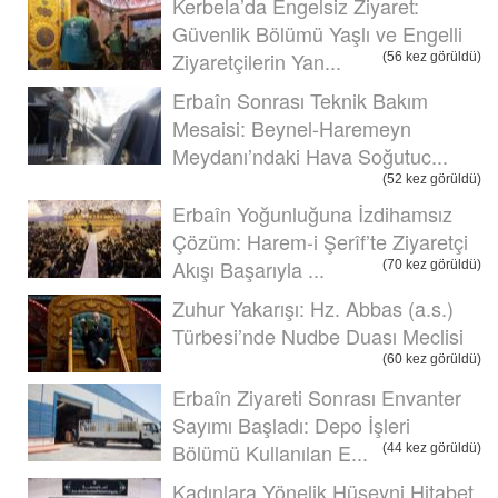
Kerbela’da Engelsiz Ziyaret:
Güvenlik Bölümü Yaşlı ve Engelli
Ziyaretçilerin Yan...
(56 kez görüldü)
Erbaîn Sonrası Teknik Bakım
Mesaisi: Beynel-Haremeyn
Meydanı’ndaki Hava Soğutuc...
(52 kez görüldü)
Erbaîn Yoğunluğuna İzdihamsız
Çözüm: Harem-i Şerîf’te Ziyaretçi
Akışı Başarıyla ...
(70 kez görüldü)
Zuhur Yakarışı: Hz. Abbas (a.s.)
Türbesi’nde Nudbe Duası Meclisi
(60 kez görüldü)
Erbaîn Ziyareti Sonrası Envanter
Sayımı Başladı: Depo İşleri
Bölümü Kullanılan E...
(44 kez görüldü)
Kadınlara Yönelik Hüseyni Hitabet