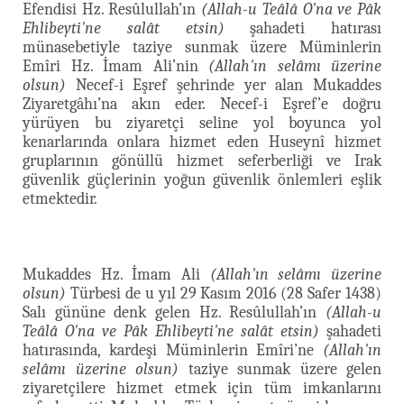
Efendisi Hz. Resûlullah’ın
(Allah-u Teâlâ O'na ve Pâk
Ehlibeyti'ne salât etsin)
şahadeti hatırası
münasebetiyle taziye sunmak üzere Müminlerin
Emîri Hz. İmam Ali’nin
(Allah'ın selâmı üzerine
olsun)
Necef-i Eşref şehrinde yer alan Mukaddes
Ziyaretgâhı’na akın eder. Necef-i Eşref’e doğru
yürüyen bu ziyaretçi seline yol boyunca yol
kenarlarında onlara hizmet eden Huseynî hizmet
gruplarının gönüllü hizmet seferberliği ve Irak
güvenlik güçlerinin yoğun güvenlik önlemleri eşlik
etmektedir.
Mukaddes Hz. İmam Ali
(Allah'ın selâmı üzerine
olsun)
Türbesi de u yıl 29 Kasım 2016 (28 Safer 1438)
Salı gününe denk gelen Hz. Resûlullah’ın
(Allah-u
Teâlâ O'na ve Pâk Ehlibeyti'ne salât etsin)
şahadeti
hatırasında, kardeşi Müminlerin Emîri’ne
(Allah'ın
selâmı üzerine olsun)
taziye sunmak üzere gelen
ziyaretçilere hizmet etmek için tüm imkanlarını