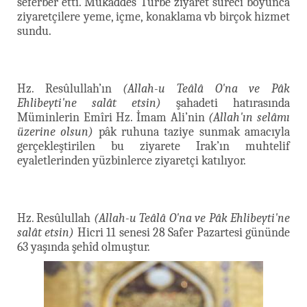
seferber etti. Mukaddes Türbe ziyaret süreci boyunca
ziyaretçilere yeme, içme, konaklama vb birçok hizmet
sundu.
Hz. Resûlullah’ın
(Allah-u Teâlâ O'na ve Pâk
Ehlibeyti'ne salât etsin)
şahadeti hatırasında
Müminlerin Emîri Hz. İmam Ali’nin
(Allah'ın selâmı
üzerine olsun)
pâk ruhuna taziye sunmak amacıyla
gerçekleştirilen bu ziyarete Irak’ın muhtelif
eyaletlerinden yüzbinlerce ziyaretçi katılıyor.
Hz. Resûlullah
(Allah-u Teâlâ O'na ve Pâk Ehlibeyti'ne
salât etsin)
Hicri 11 senesi 28 Safer Pazartesi gününde
63 yaşında şehîd olmuştur.