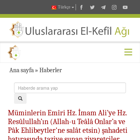
Türkçe
Ana sayfa
»
Haberler
Müminlerin Emîri Hz. İmam Ali’ye Hz.
Resûlullah’ın (Allah-u Teâlâ Onlar’a ve
Pâk Ehlibeytler'ne salât etsin) şahadeti
hatırasında taziye sunan ziyaretçiler