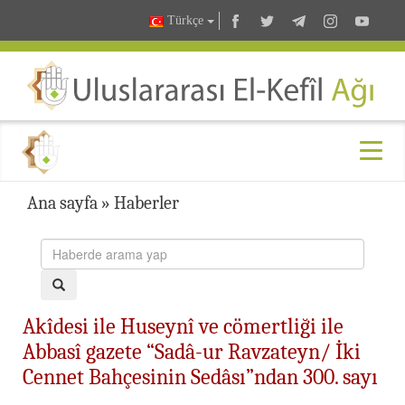
Türkçe
Ana sayfa
»
Haberler
Akîdesi ile Huseynî ve cömertliği ile
Abbasî gazete “Sadâ-ur Ravzateyn/ İki
Cennet Bahçesinin Sedâsı”ndan 300. sayı