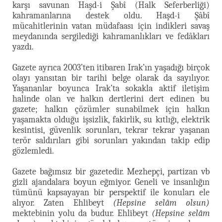
karşı savunan Haşd-i Şabî (Halk Seferberliği)
kahramanlarına destek oldu. Haşd-i Şâbî
mücahitlerinin vatan müdafaası için indikleri savaş
meydanında sergilediği kahramanlıkları ve fedâkları
yazdı.
Gazete ayrıca 2003’ten itibaren Irak’ın yaşadığı birçok
olayı yansıtan bir tarihi belge olarak da sayılıyor.
Yaşananlar boyunca Irak’ta sokakla aktif iletişim
halinde olan ve halkın dertlerini dert edinen bu
gazete; halkın çözümler sunabilmek için halkın
yaşamakta olduğu işsizlik, fakirlik, su kıtlığı, elektrik
kesintisi, güvenlik sorunları, tekrar tekrar yaşanan
terör saldırıları gibi sorunları yakından takip edip
gözlemledi.
Gazete bağımsız bir gazetedir. Mezhepçi, partizan vb
gizli ajandalara boyun eğmiyor. Geneli ve insanlığın
tümünü kapsayayan bir perspektif ile konuları ele
alıyor. Zaten Ehlibeyt
(Hepsine selâm olsun)
mektebinin yolu da budur. Ehlibeyt
(Hepsine selâm