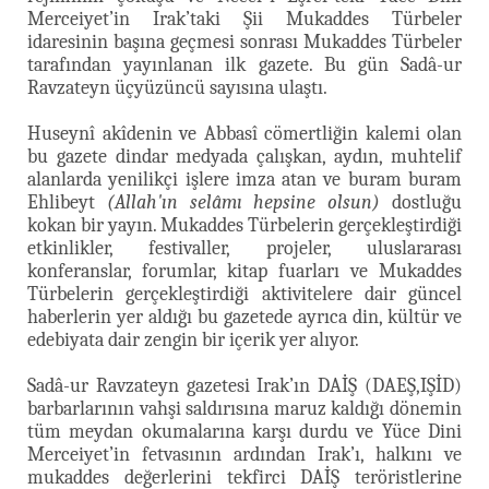
Merceiyet’in Irak’taki Şii Mukaddes Türbeler
idaresinin başına geçmesi sonrası Mukaddes Türbeler
tarafından yayınlanan ilk gazete. Bu gün Sadâ-ur
Ravzateyn üçyüzüncü sayısına ulaştı.
Huseynî akîdenin ve Abbasî cömertliğin kalemi olan
bu gazete dindar medyada çalışkan, aydın, muhtelif
alanlarda yenilikçi işlere imza atan ve buram buram
Ehlibeyt
(Allah'ın selâmı hepsine olsun)
dostluğu
kokan bir yayın. Mukaddes Türbelerin gerçekleştirdiği
etkinlikler, festivaller, projeler, uluslararası
konferanslar, forumlar, kitap fuarları ve Mukaddes
Türbelerin gerçekleştirdiği aktivitelere dair güncel
haberlerin yer aldığı bu gazetede ayrıca din, kültür ve
edebiyata dair zengin bir içerik yer alıyor.
Sadâ-ur Ravzateyn gazetesi Irak’ın DAİŞ (DAEŞ,IŞİD)
barbarlarının vahşi saldırısına maruz kaldığı dönemin
tüm meydan okumalarına karşı durdu ve Yüce Dini
Merceiyet’in fetvasının ardından Irak’ı, halkını ve
mukaddes değerlerini tekfirci DAİŞ teröristlerine