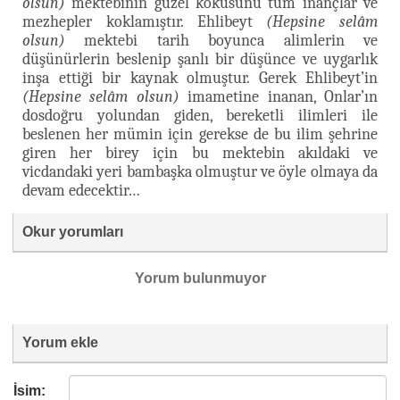
olsun)
mektebinin güzel kokusunu tüm inançlar ve
mezhepler koklamıştır. Ehlibeyt
(Hepsine selâm
olsun)
mektebi tarih boyunca alimlerin ve
düşünürlerin beslenip şanlı bir düşünce ve uygarlık
inşa ettiği bir kaynak olmuştur. Gerek Ehlibeyt’in
(Hepsine selâm olsun)
imametine inanan, Onlar’ın
dosdoğru yolundan giden, bereketli ilimleri ile
beslenen her mümin için gerekse de bu ilim şehrine
giren her birey için bu mektebin akıldaki ve
vicdandaki yeri bambaşka olmuştur ve öyle olmaya da
devam edecektir…
Okur yorumları
Yorum bulunmuyor
Yorum ekle
İsim: