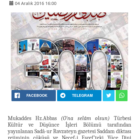
04 Aralık 2016 16:00
FACEBOOK
TELEGRAM
Mukaddes Hz.Abbas
(O'na selâm olsun)
Türbesi
Kültür ve Düşünce İşleri Bölümü tarafından
yayınlanan Sadâ-ur Ravzateyn gazetesi Saddam diktası
rejiminin çöküşü ve Necef-i Eşref’teki Yüce Dini