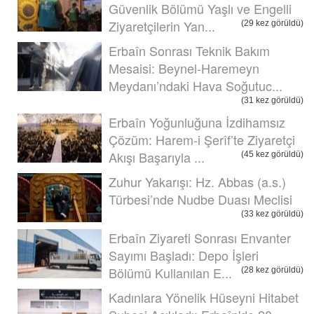
Güvenlik Bölümü Yaşlı ve Engelli
Ziyaretçilerin Yan...
(29 kez görüldü)
Erbaîn Sonrası Teknik Bakım
Mesaisi: Beynel-Haremeyn
Meydanı’ndaki Hava Soğutuc...
(31 kez görüldü)
Erbaîn Yoğunluğuna İzdihamsız
Çözüm: Harem-i Şerîf’te Ziyaretçi
Akışı Başarıyla ...
(45 kez görüldü)
Zuhur Yakarışı: Hz. Abbas (a.s.)
Türbesi’nde Nudbe Duası Meclisi
(33 kez görüldü)
Erbaîn Ziyareti Sonrası Envanter
Sayımı Başladı: Depo İşleri
Bölümü Kullanılan E...
(28 kez görüldü)
Kadınlara Yönelik Hüseyni Hitabet